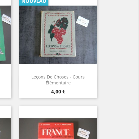
NOUVEAU
Leçons De Choses - Cours
Aperçu rapide

Élémentaire
Prix
4,00 €