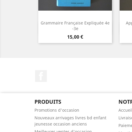
Grammaire Française Expliquée 4e
Ap
Aperçu rapide

-3e
Prix
15,00 €
Facebook
PRODUITS
NOTR
Promotions d'occasion
Accuei
Nouveaux arrivages livres bd enfant
Livrai
jeunesse occasion anciens
Paieme
Meilleures ventes d'occasion