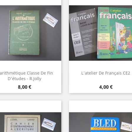
'arithmétique Classe De Fin
L'atelier De Français CE2
Aperçu rapide
Aperçu rapide


D'études - R.Jolly
Prix
Prix
8,00 €
4,00 €