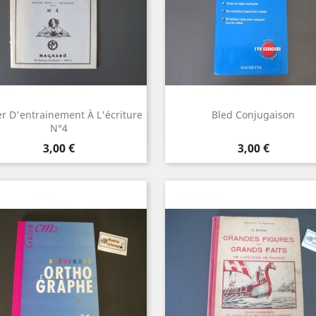
r D'entrainement À L'écriture
Bled Conjugaison
Aperçu rapide
Aperçu rapide


N°4
Prix
Prix
3,00 €
3,00 €