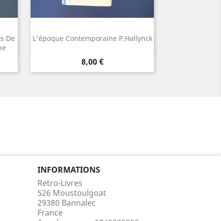
ts De
L'époque Contemporaine P.Hallynck
Aperçu rapide

ne
Prix
8,00 €
INFORMATIONS
Retro-Livres
526 Moustoulgoat
29380 Bannalec
France