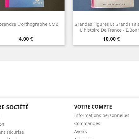
prendre L'orthographe CM2
Grandes Figures Et Grands Fai
Aperçu rapide
Aperçu rapide


L'histoire De France - E.Bon
Prix
Prix
4,00 €
10,00 €
E SOCIÉTÉ
VOTRE COMPTE
Informations personnelles
l
Commandes
son
Avoirs
nt sécurisé