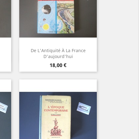
De L'Antiquité À La France
Aperçu rapide

D'aujourd'hui
Prix
18,00 €