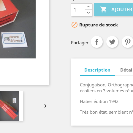

AJOUTER

Rupture de stock
Partager
Description
Détai
Conjugaison, Orthographe
écoliers en 3 volumes réun
Hatier édition 1992.

Très bon état, semblent n'