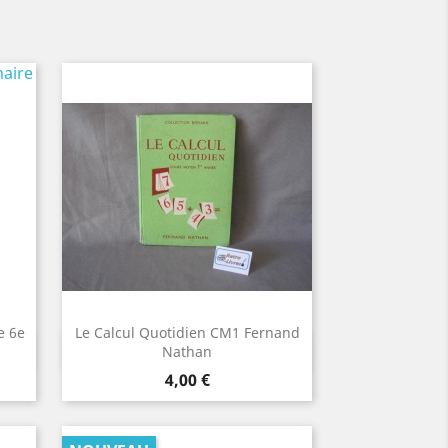
e 6e
Le Calcul Quotidien CM1 Fernand
Aperçu rapide

Nathan
Prix
4,00 €