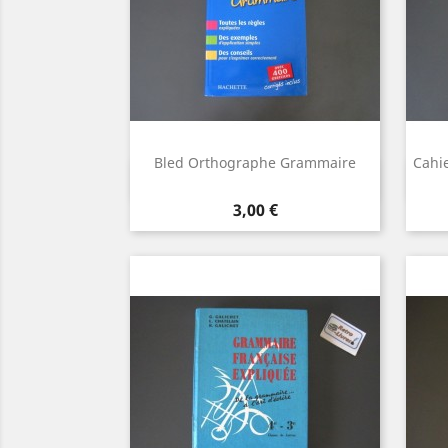
Bled Orthographe Grammaire
Cahie
Aperçu rapide

Prix
3,00 €