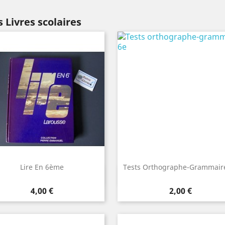
 Livres scolaires
Lire En 6ème
Tests Orthographe-Grammair
Aperçu rapide
Aperçu rapide


Prix
Prix
4,00 €
2,00 €