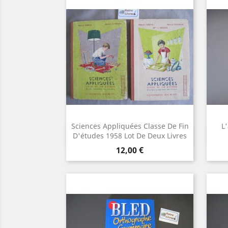
Sciences Appliquées Classe De Fin
L
Aperçu rapide

D'études 1958 Lot De Deux Livres
Prix
12,00 €