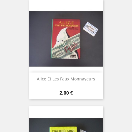
Alice Et Les Faux Monnayeurs
Prix
2,00 €