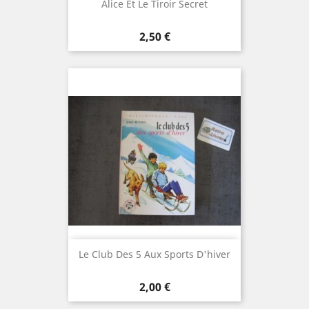
Alice Et Le Tiroir Secret
Prix
2,50 €
Le Club Des 5 Aux Sports D'hiver
Prix
2,00 €