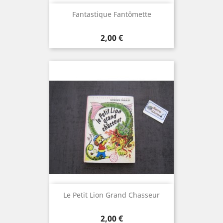
Fantastique Fantômette
Prix
2,00 €
Le Petit Lion Grand Chasseur
Prix
2,00 €