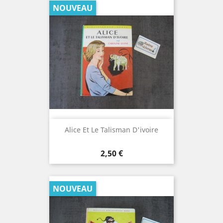
NOUVEAU
Alice Et Le Talisman D'ivoire
Prix
2,50 €
NOUVEAU