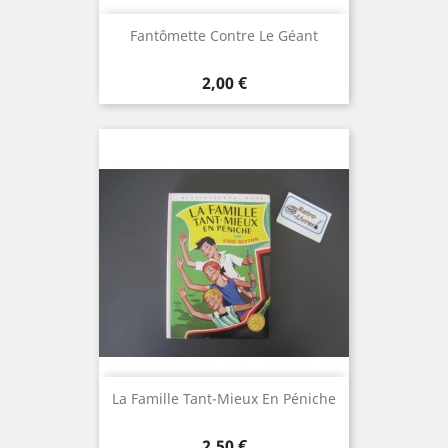
Fantômette Contre Le Géant
Prix
2,00 €
La Famille Tant-Mieux En Péniche
Prix
2,50 €