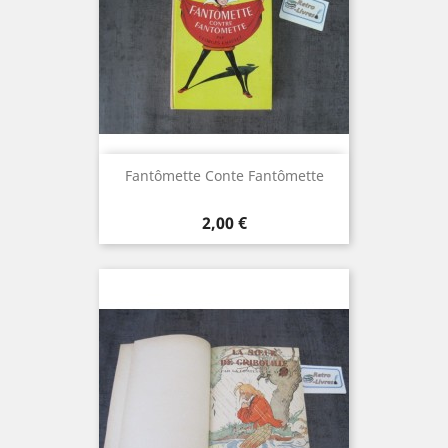
Fantômette Conte Fantômette
Prix
2,00 €