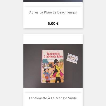
Après La Pluie Le Beau Temps
Prix
5,00 €
Fantômette À La Mer De Sable