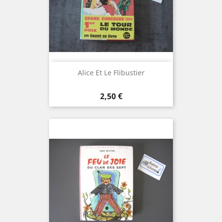
Alice Et Le Flibustier
Prix
2,50 €