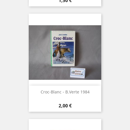
Prix
1,50 €
Croc-Blanc - B.Verte 1984
Prix
2,00 €