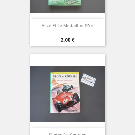
Alice Et Le Médaillon D'or
Prix
2,00 €
Pilotes De Courses