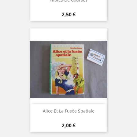
Prix
2,50 €
Alice Et La Fusée Spatiale
Prix
2,00 €