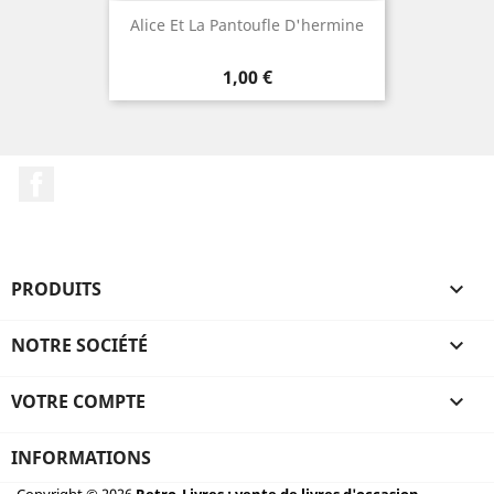
Alice Et La Pantoufle D'hermine
Prix
1,00 €
Facebook
PRODUITS

NOTRE SOCIÉTÉ

VOTRE COMPTE

INFORMATIONS
Copyright © 2026
Retro-Livres : vente de livres d'occasion,