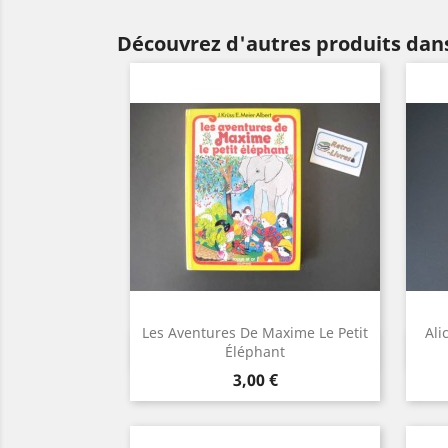
Découvrez d'autres produits dans
Les Aventures De Maxime Le Petit
Ali
Aperçu rapide

Éléphant
Prix
3,00 €