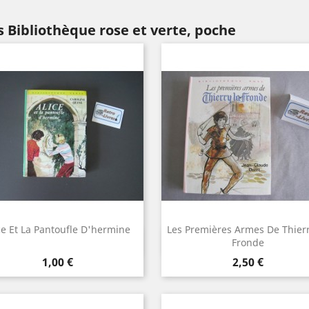
 Bibliothèque rose et verte, poche
ce Et La Pantoufle D'hermine
Les Premières Armes De Thierr
Aperçu rapide
Aperçu rapide


Fronde
Prix
Prix
1,00 €
2,50 €