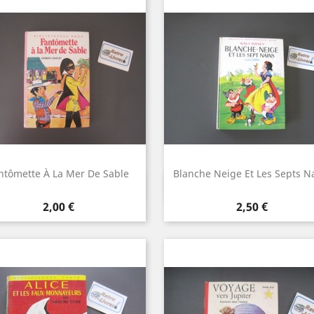
ntômette À La Mer De Sable
Blanche Neige Et Les Septs N
Aperçu rapide
Aperçu rapide


Prix
Prix
2,00 €
2,50 €