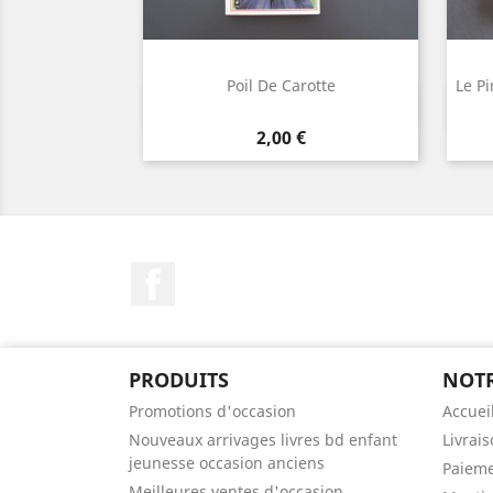
Poil De Carotte
Le Pi
Aperçu rapide

Prix
2,00 €
Facebook
PRODUITS
NOTR
Promotions d'occasion
Accuei
Nouveaux arrivages livres bd enfant
Livrai
jeunesse occasion anciens
Paieme
Meilleures ventes d'occasion