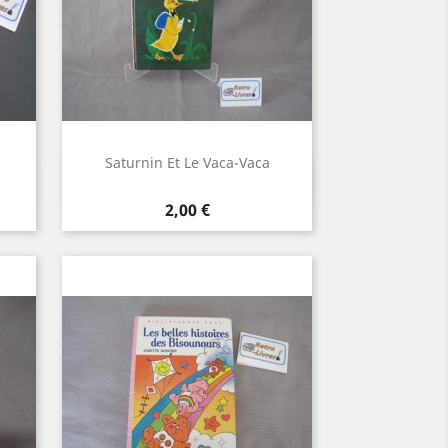
Saturnin Et Le Vaca-Vaca
Aperçu rapide

Prix
2,00 €