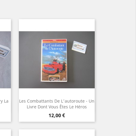
y La
Les Combattants De L'autoroute - Un
Aperçu rapide

Livre Dont Vous Êtes Le Héros
Prix
12,00 €