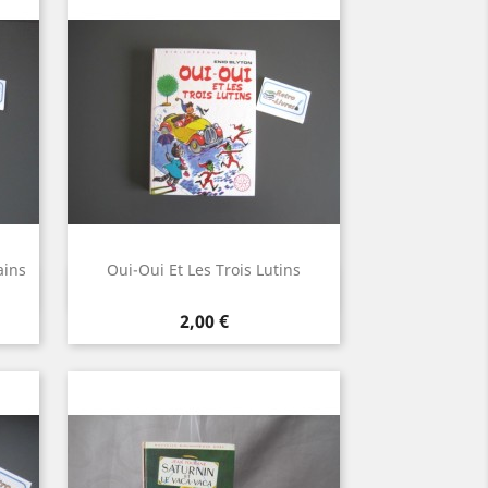
ains
Oui-Oui Et Les Trois Lutins
Aperçu rapide

Prix
2,00 €