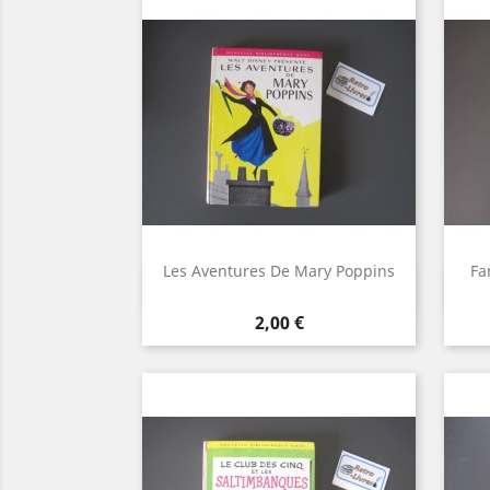
Les Aventures De Mary Poppins
Fa
Aperçu rapide

Prix
2,00 €