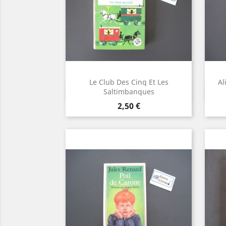
Le Club Des Cinq Et Les
Al
Aperçu rapide

Saltimbanques
Prix
2,50 €