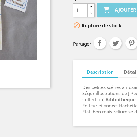

AJOUTER

Rupture de stock
Partager
Description
Détai
Des petites scènes amusa
Ségur illustrations de J.P
Collection:
Bibliothèque
Editeur et année: Hachett
Etat: bon mais reliure se 