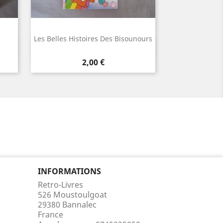
Les Belles Histoires Des Bisounours
Aperçu rapide

Prix
2,00 €
INFORMATIONS
Retro-Livres
526 Moustoulgoat
29380 Bannalec
France