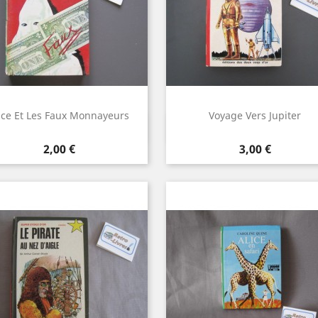
ice Et Les Faux Monnayeurs
Voyage Vers Jupiter
Aperçu rapide
Aperçu rapide


Prix
Prix
2,00 €
3,00 €