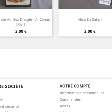
rate Au Nez D'aigle - A. Conan
Alice En Safari
Aperçu rapide
Aperçu rapide


Doyle
Prix
Prix
2,00 €
2,00 €
E SOCIÉTÉ
VOTRE COMPTE
Informations personnelles
l
Commandes
son
Avoirs
nt sécurisé