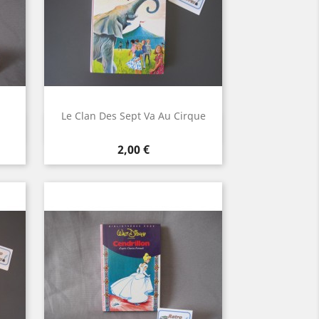
Le Clan Des Sept Va Au Cirque
Aperçu rapide

Prix
2,00 €