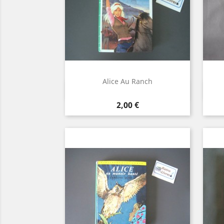
Alice Au Ranch
Aperçu rapide

Prix
2,00 €