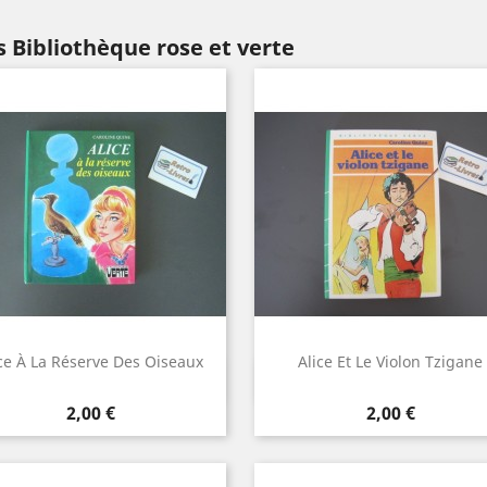
 Bibliothèque rose et verte
ce À La Réserve Des Oiseaux
Alice Et Le Violon Tzigane
Aperçu rapide
Aperçu rapide


Prix
Prix
2,00 €
2,00 €