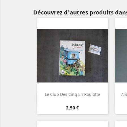
Découvrez d'autres produits dans
Le Club Des Cinq En Roulotte
Ali
Aperçu rapide

Prix
2,50 €