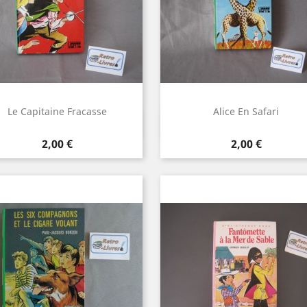
Le Capitaine Fracasse
Alice En Safari
Aperçu rapide
Aperçu rapide


Prix
Prix
2,00 €
2,00 €