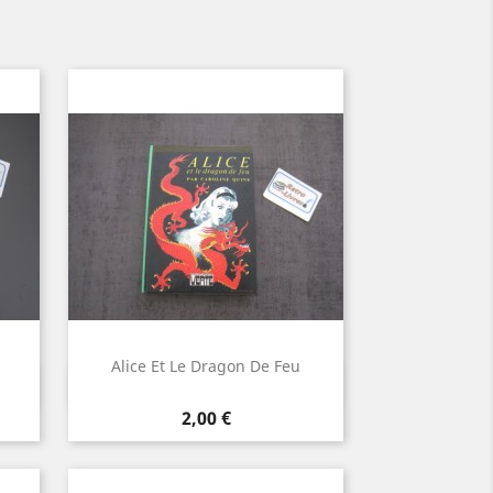
Alice Et Le Dragon De Feu
Aperçu rapide

Prix
2,00 €