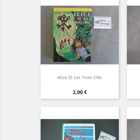
Alice Et Les Trois Clés
Aperçu rapide

Prix
2,00 €