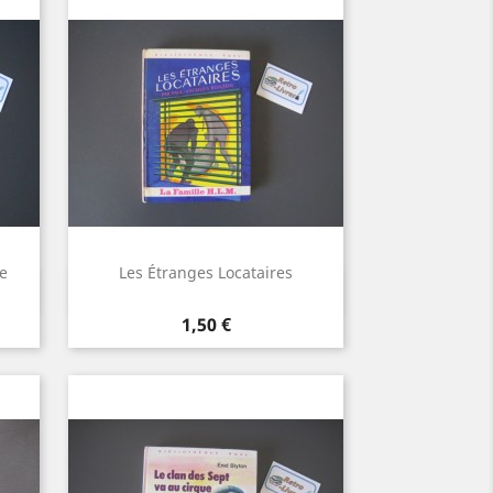
le
Les Étranges Locataires
Aperçu rapide

Prix
1,50 €