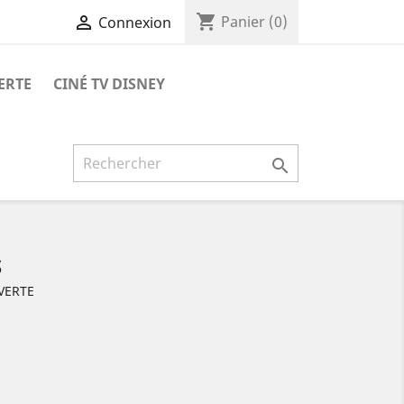
shopping_cart

Panier
(0)
Connexion
ERTE
CINÉ TV DISNEY

S
VERTE