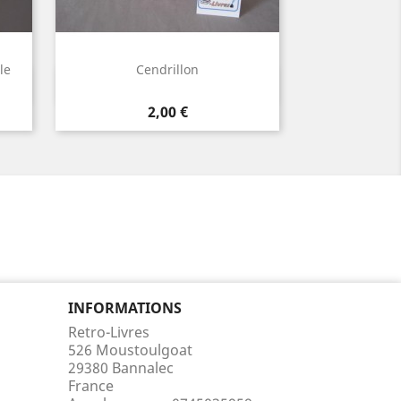
le
Cendrillon
Aperçu rapide

Prix
2,00 €
INFORMATIONS
Retro-Livres
526 Moustoulgoat
29380 Bannalec
France