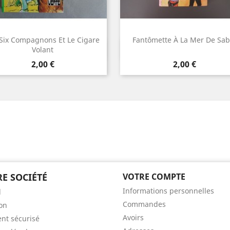
 Six Compagnons Et Le Cigare
Fantômette À La Mer De Sab
Aperçu rapide
Aperçu rapide


Volant
Prix
Prix
2,00 €
2,00 €
E SOCIÉTÉ
VOTRE COMPTE
Informations personnelles
l
Commandes
son
Avoirs
nt sécurisé