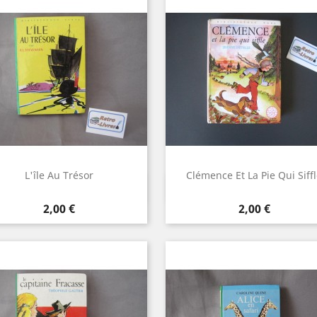
L'île Au Trésor
Clémence Et La Pie Qui Siff
Aperçu rapide
Aperçu rapide


Prix
Prix
2,00 €
2,00 €