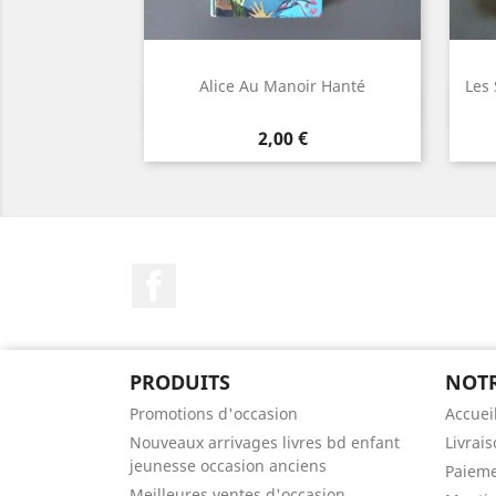
Alice Au Manoir Hanté
Les
Aperçu rapide

Prix
2,00 €
Facebook
PRODUITS
NOTR
Promotions d'occasion
Accuei
Nouveaux arrivages livres bd enfant
Livrai
jeunesse occasion anciens
Paieme
Meilleures ventes d'occasion