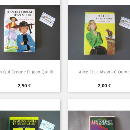
n Qui Grogne Et Jean Qui Rit
Alice Et Le Vison - C.Quine
Aperçu rapide
Aperçu rapide


Prix
Prix
2,50 €
2,00 €