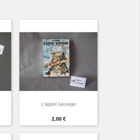
L'appel Sauvage
Aperçu rapide

Prix
2,00 €