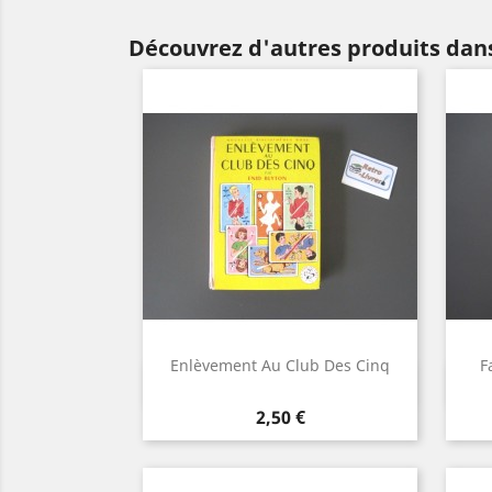
Découvrez d'autres produits dans
Enlèvement Au Club Des Cinq
F
Aperçu rapide

Prix
2,50 €