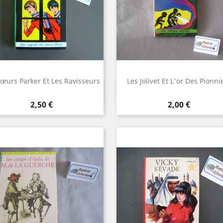
Sœurs Parker Et Les Ravisseurs
Les Jolivet Et L'or Des Pionni
Aperçu rapide
Aperçu rapide


Prix
Prix
2,50 €
2,00 €