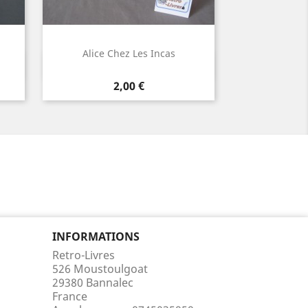
Alice Chez Les Incas
Aperçu rapide

Prix
2,00 €
INFORMATIONS
Retro-Livres
526 Moustoulgoat
29380 Bannalec
France