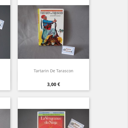
Tartarin De Tarascon
Aperçu rapide

Prix
3,00 €