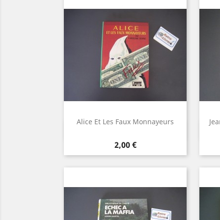
Alice Et Les Faux Monnayeurs
Jea
Aperçu rapide

Prix
2,00 €