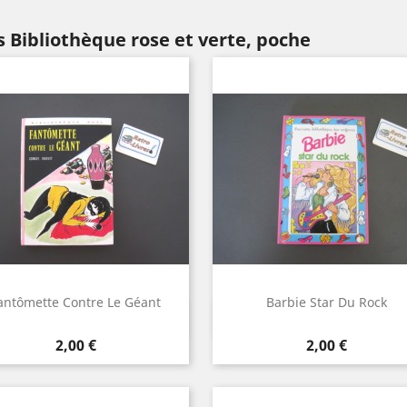
 Bibliothèque rose et verte, poche
antômette Contre Le Géant
Barbie Star Du Rock
Aperçu rapide
Aperçu rapide


Prix
Prix
2,00 €
2,00 €