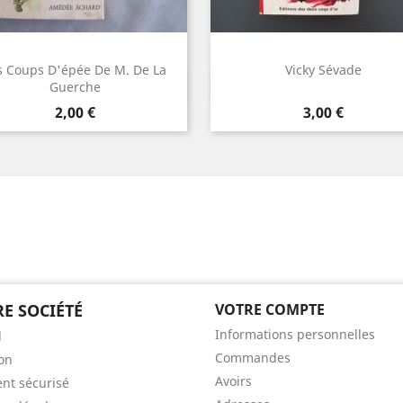
s Coups D'épée De M. De La
Vicky Sévade
Aperçu rapide
Aperçu rapide


Guerche
Prix
Prix
2,00 €
3,00 €
E SOCIÉTÉ
VOTRE COMPTE
Informations personnelles
l
Commandes
son
Avoirs
nt sécurisé