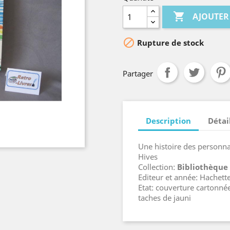

AJOUTER

Rupture de stock
Partager
Description
Détai
Une histoire des personna
Hives
Collection:
Bibliothèque
Editeur et année: Hachett
Etat: couverture cartonnée
taches de jauni