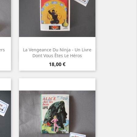
ers
La Vengeance Du Ninja - Un Livre
Aperçu rapide

Dont Vous Êtes Le Héros
Prix
18,00 €