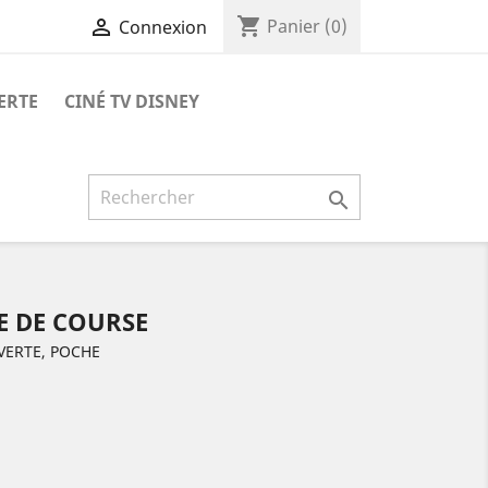
shopping_cart

Panier
(0)
Connexion
ERTE
CINÉ TV DISNEY

 DE COURSE
VERTE, POCHE