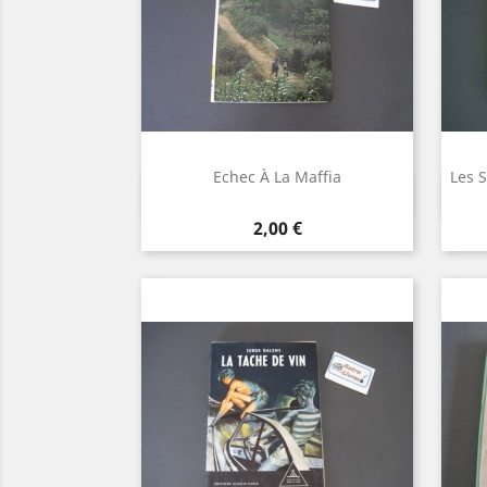
Echec À La Maffia
Les 
Aperçu rapide

Prix
2,00 €