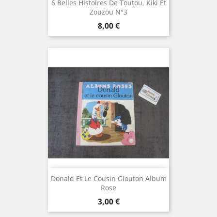
6 Belles Histoires De Toutou, Kiki Et
Zouzou N°3
Prix
8,00 €
Donald Et Le Cousin Glouton Album
Rose
Prix
3,00 €