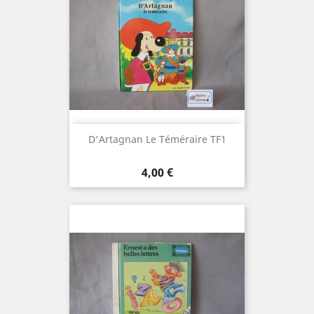
D'Artagnan Le Téméraire TF1
Prix
4,00 €