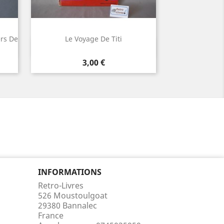
ers De
Le Voyage De Titi
Aperçu rapide

Prix
3,00 €
INFORMATIONS
Retro-Livres
526 Moustoulgoat
29380 Bannalec
France