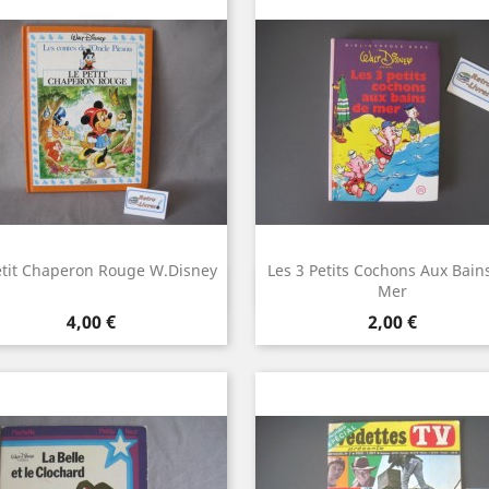
etit Chaperon Rouge W.Disney
Les 3 Petits Cochons Aux Bain
Aperçu rapide
Aperçu rapide


Mer
Prix
Prix
4,00 €
2,00 €