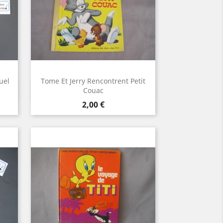
uel
Tome Et Jerry Rencontrent Petit
Aperçu rapide

Couac
Prix
2,00 €