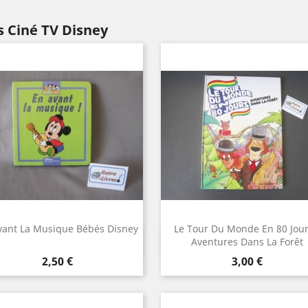
s Ciné TV Disney
vant La Musique Bébés Disney
Le Tour Du Monde En 80 Jour
Aperçu rapide
Aperçu rapide


Aventures Dans La Forêt
Prix
Prix
2,50 €
3,00 €