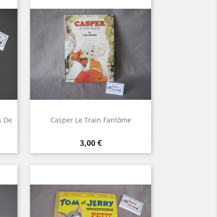
s De
Casper Le Train Fantôme
Aperçu rapide

Prix
3,00 €