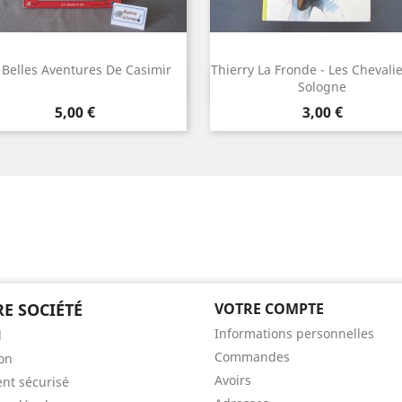
 Belles Aventures De Casimir
Thierry La Fronde - Les Chevali
Aperçu rapide
Aperçu rapide


Sologne
Prix
Prix
5,00 €
3,00 €
E SOCIÉTÉ
VOTRE COMPTE
Informations personnelles
l
Commandes
son
Avoirs
nt sécurisé