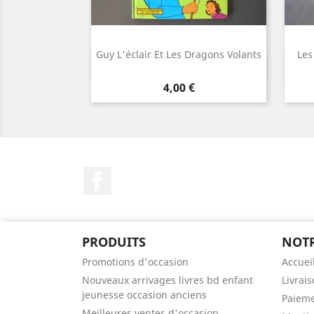
Guy L'éclair Et Les Dragons Volants
Les
Aperçu rapide

Prix
4,00 €
Facebook
PRODUITS
NOTR
Promotions d'occasion
Accuei
Nouveaux arrivages livres bd enfant
Livrai
jeunesse occasion anciens
Paieme
Meilleures ventes d'occasion