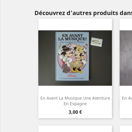
Découvrez d'autres produits dan
En Avant La Musique Une Aventure
En A
Aperçu rapide

En Espagne
Prix
3,00 €