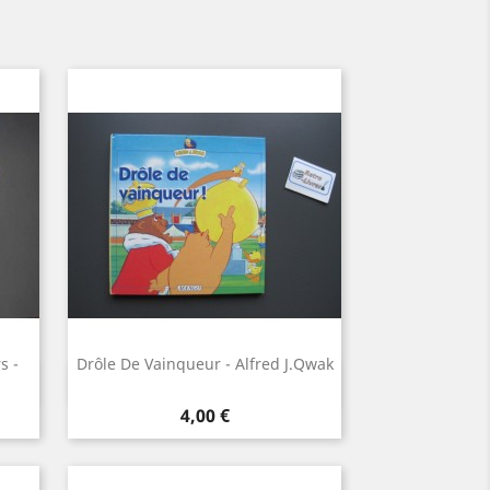
s -
Drôle De Vainqueur - Alfred J.Qwak
Aperçu rapide

Prix
4,00 €