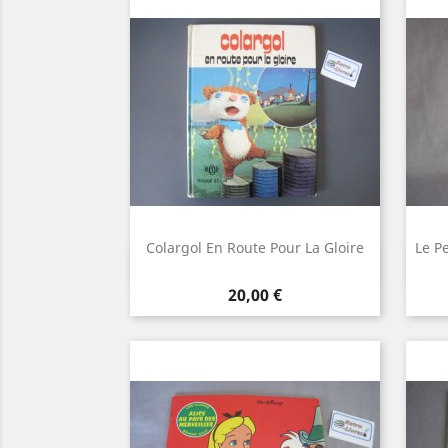
Colargol En Route Pour La Gloire
Le P
Aperçu rapide

Prix
20,00 €