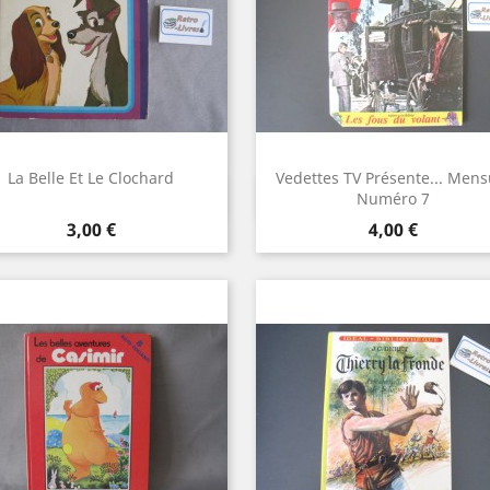
La Belle Et Le Clochard
Vedettes TV Présente... Mens
Aperçu rapide
Aperçu rapide


Numéro 7
Prix
Prix
3,00 €
4,00 €