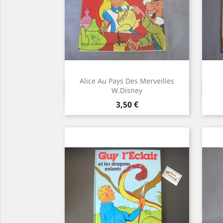
Alice Au Pays Des Merveilles
Aperçu rapide

W.Disney
Prix
3,50 €