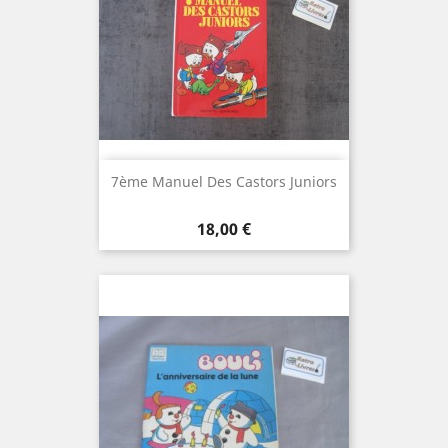
7ème Manuel Des Castors Juniors
Prix
18,00 €