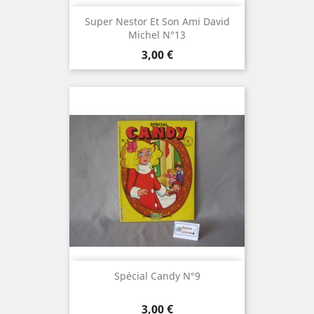
Super Nestor Et Son Ami David
Michel N°13
Prix
3,00 €
Spécial Candy N°9
Prix
3,00 €