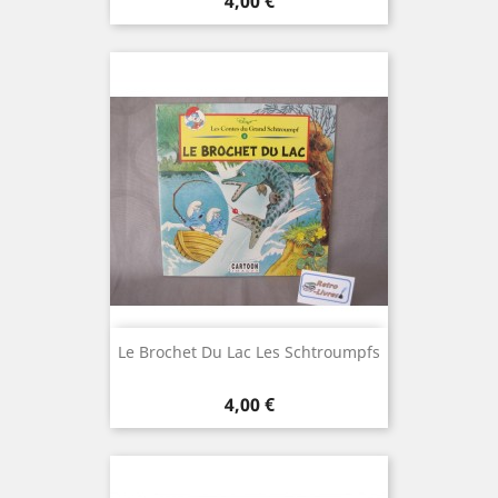
Prix
4,00 €
Le Brochet Du Lac Les Schtroumpfs
Prix
4,00 €