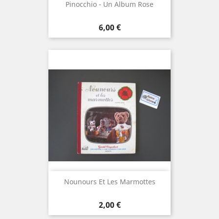
Pinocchio - Un Album Rose
Prix
6,00 €
Nounours Et Les Marmottes
Prix
2,00 €