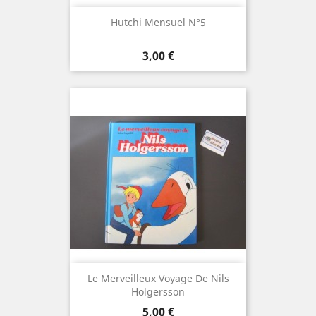
Hutchi Mensuel N°5
Prix
3,00 €
Le Merveilleux Voyage De Nils
Holgersson
Prix
5,00 €