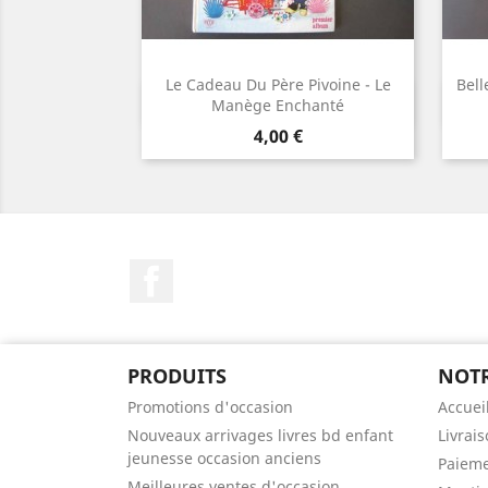
Le Cadeau Du Père Pivoine - Le
Bell
Aperçu rapide

Manège Enchanté
Prix
4,00 €
Facebook
PRODUITS
NOTR
Promotions d'occasion
Accuei
Nouveaux arrivages livres bd enfant
Livrai
jeunesse occasion anciens
Paieme
Meilleures ventes d'occasion