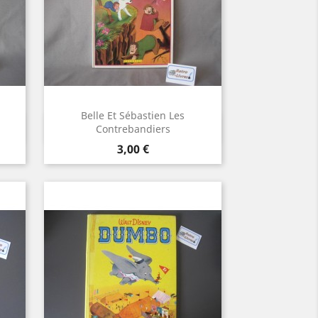
Belle Et Sébastien Les
Aperçu rapide

Contrebandiers
Prix
3,00 €