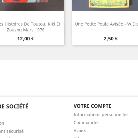
es Histoires De Toutou, Kiki Et
Une Petite Poule Avisée - W.Di
Aperçu rapide
Aperçu rapide


Zouzou Mars 1976
Prix
Prix
12,00 €
2,50 €
E SOCIÉTÉ
VOTRE COMPTE
Informations personnelles
l
Commandes
son
Avoirs
nt sécurisé