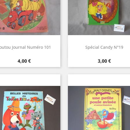
outou Journal Numéro 101
Spécial Candy N°19
Aperçu rapide
Aperçu rapide


Prix
Prix
4,00 €
3,00 €