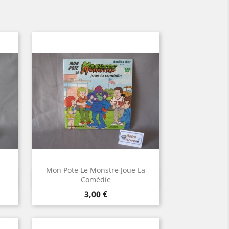
Mon Pote Le Monstre Joue La
Aperçu rapide

Comédie
Prix
3,00 €