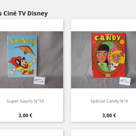
s Ciné TV Disney
Super Souris N°33
Spécial Candy N°4
Aperçu rapide
Aperçu rapide


Prix
Prix
3,00 €
3,00 €