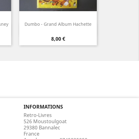
sney
Dumbo - Grand Album Hachette
Aperçu rapide

Prix
8,00 €
INFORMATIONS
Retro-Livres
526 Moustoulgoat
29380 Bannalec
France