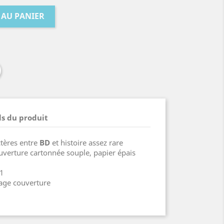
 AU PANIER
ls du produit
ctères entre
BD
et histoire assez rare
verture cartonnée souple, papier épais
1
sage couverture