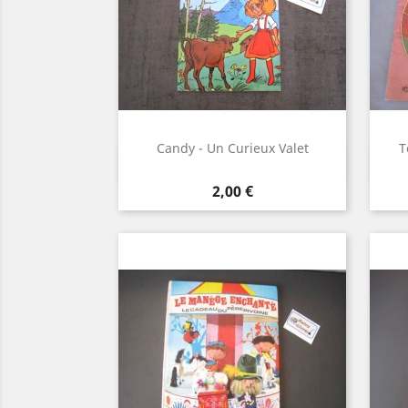
Candy - Un Curieux Valet
T
Aperçu rapide

Prix
2,00 €