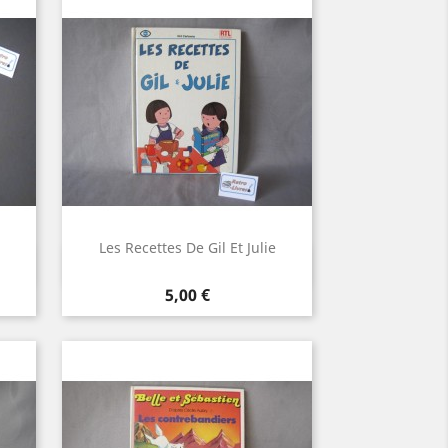
Les Recettes De Gil Et Julie
Aperçu rapide

Prix
5,00 €