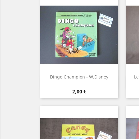
Dingo Champion - W.Disney
Le
Aperçu rapide

Prix
2,00 €