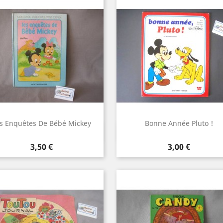
s Enquêtes De Bébé Mickey
Bonne Année Pluto !
Aperçu rapide
Aperçu rapide


Prix
Prix
3,50 €
3,00 €