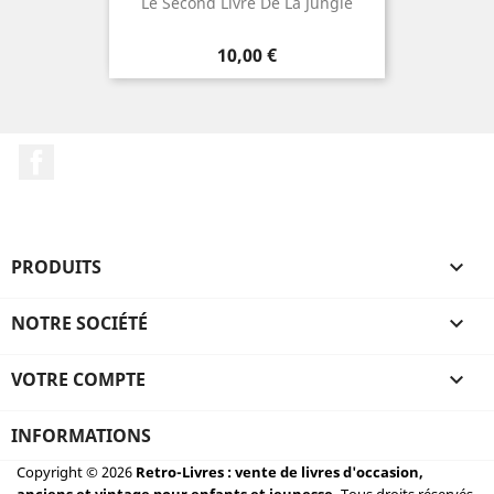
Le Second Livre De La Jungle
Prix
10,00 €
Facebook
PRODUITS

NOTRE SOCIÉTÉ

VOTRE COMPTE

INFORMATIONS
Copyright © 2026
Retro-Livres : vente de livres d'occasion,
anciens et vintage pour enfants et jeunesse.
Tous droits réservés.