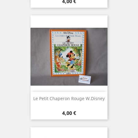
Prix
4,00 €
Le Petit Chaperon Rouge W.Disney
Prix
4,00 €