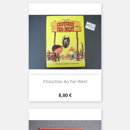
Chouchou Au Far-West
Prix
8,00 €