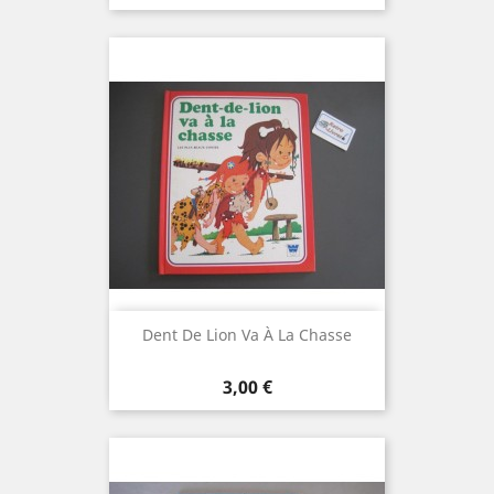
Dent De Lion Va À La Chasse
Prix
3,00 €