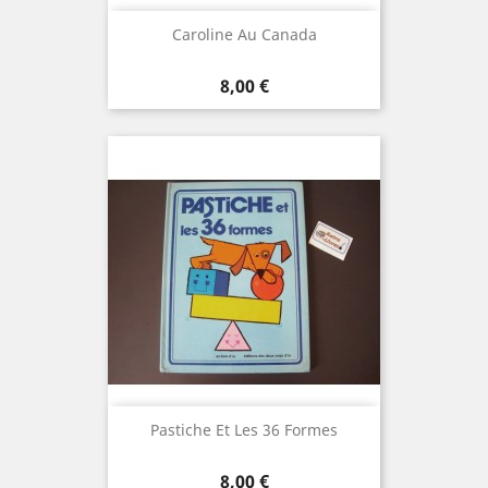
Caroline Au Canada
Prix
8,00 €
Pastiche Et Les 36 Formes
Prix
8,00 €