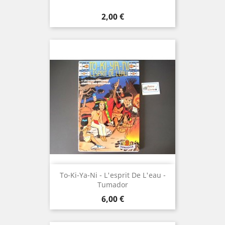
Prix
2,00 €
To-Ki-Ya-Ni - L'esprit De L'eau -
Tumador
Prix
6,00 €