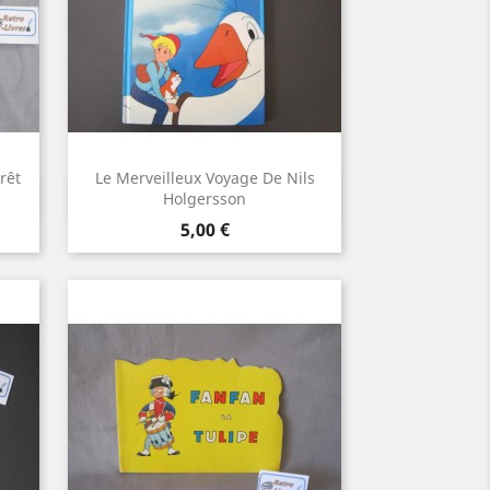
rêt
Le Merveilleux Voyage De Nils
Aperçu rapide

Holgersson
Prix
5,00 €