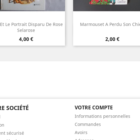
 Et Le Portrait Disparu De Rose
Marmouset A Perdu Son Chi
Aperçu rapide
Aperçu rapide


Selarose
Prix
Prix
4,00 €
2,00 €
E SOCIÉTÉ
VOTRE COMPTE
Informations personnelles
l
Commandes
son
Avoirs
nt sécurisé