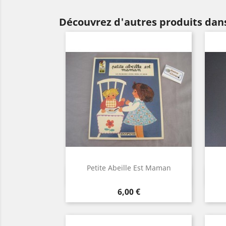
Découvrez d'autres produits dans
Petite Abeille Est Maman
Aperçu rapide

Prix
6,00 €