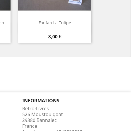
en
Fanfan La Tulipe
Aperçu rapide

Prix
8,00 €
INFORMATIONS
Retro-Livres
526 Moustoulgoat
29380 Bannalec
France