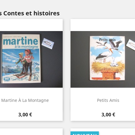
 Contes et histoires
Martine À La Montagne
Petits Amis
Aperçu rapide
Aperçu rapide


Prix
Prix
3,00 €
3,00 €