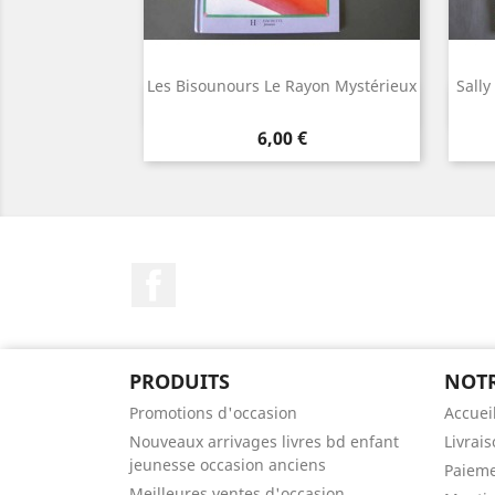
Les Bisounours Le Rayon Mystérieux
Sally
Aperçu rapide

Prix
6,00 €
Facebook
PRODUITS
NOTR
Promotions d'occasion
Accuei
Nouveaux arrivages livres bd enfant
Livrai
jeunesse occasion anciens
Paieme
Meilleures ventes d'occasion