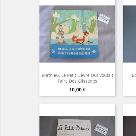
Mathieu, Le Petit Lièvre Qui Voulait
Bo
Aperçu rapide

Faire Des Glissades
Prix
10,00 €