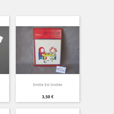
Emilie Est Invitée
Aperçu rapide

Prix
3,50 €