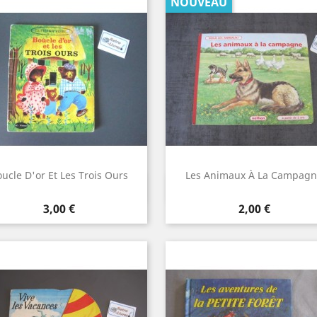
NOUVEAU
ucle D'or Et Les Trois Ours
Les Animaux À La Campag
Aperçu rapide
Aperçu rapide


Prix
Prix
3,00 €
2,00 €