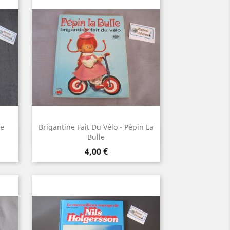
ne
Brigantine Fait Du Vélo - Pépin La
Aperçu rapide

Bulle
Prix
4,00 €