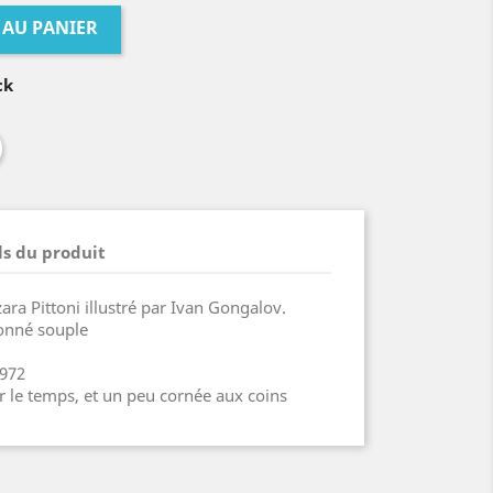
 AU PANIER
ck
ls du produit
ra Pittoni illustré par Ivan Gongalov.
onné souple
1972
r le temps, et un peu cornée aux coins