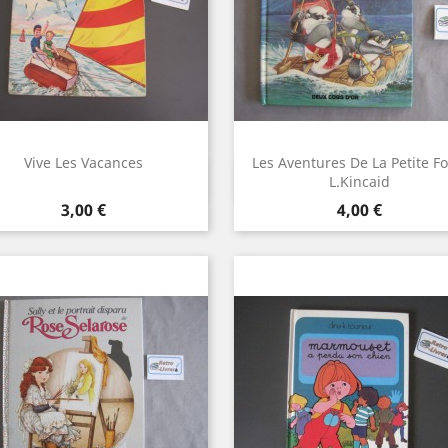
Vive Les Vacances
Les Aventures De La Petite Fo
Aperçu rapide
Aperçu rapide


L.Kincaid
Prix
Prix
3,00 €
4,00 €