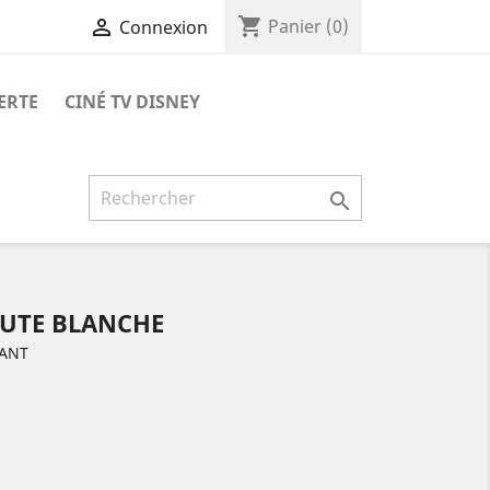
shopping_cart

Panier
(0)
Connexion
ERTE
CINÉ TV DISNEY

OUTE BLANCHE
FANT