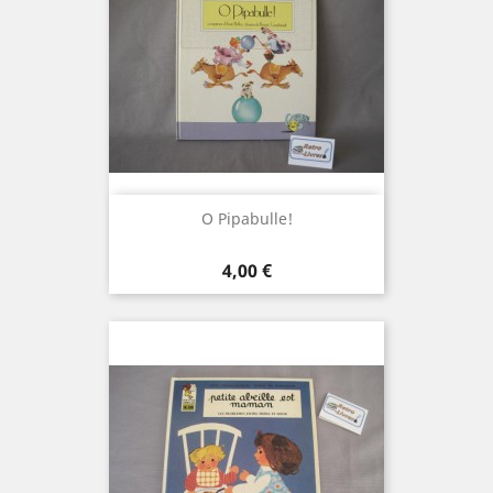
O Pipabulle!
Prix
4,00 €