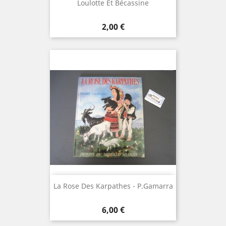
Loulotte Et Bécassine
Prix
2,00 €
La Rose Des Karpathes - P.Gamarra
Prix
6,00 €