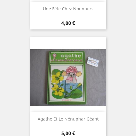
Une Fête Chez Nounours
Prix
4,00 €
Agathe Et Le Nénuphar Géant
Prix
5,00 €