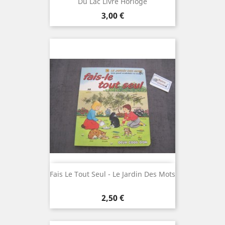
Du Lac Livre Horloge
Prix
3,00 €
Fais Le Tout Seul - Le Jardin Des Mots
Prix
2,50 €