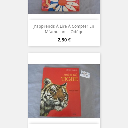
J'apprends À Lire À Compter En
M'amusant - Odège
Prix
2,50 €