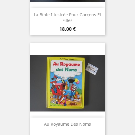
La Bible Illustrée Pour Garçons Et
Filles
Prix
18,00 €
Au Royaume Des Noms