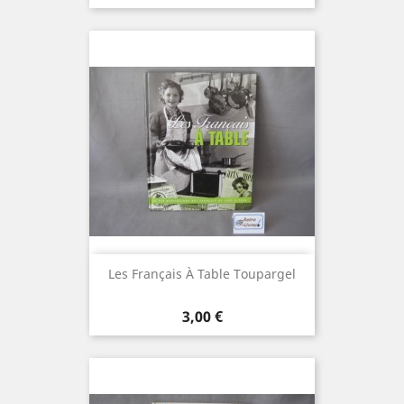
Les Français À Table Toupargel
Prix
3,00 €