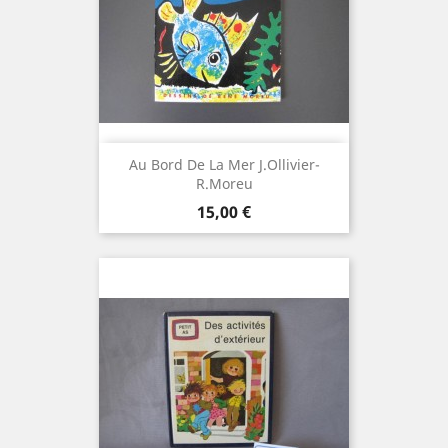
Au Bord De La Mer J.Ollivier-
R.Moreu
Prix
15,00 €