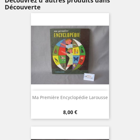
Découvrez d'autres produits dans
Découverte
Ma Première Encyclopédie Larousse
Prix
8,00 €