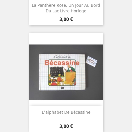
La Panthère Rose, Un Jour Au Bord
Du Lac Livre Horloge
Prix
3,00 €
L'alphabet De Bécassine
Prix
3,00 €