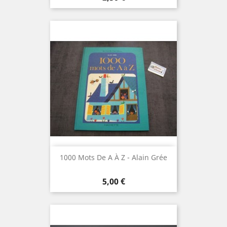
1000 Mots De A À Z - Alain Grée
Prix
5,00 €