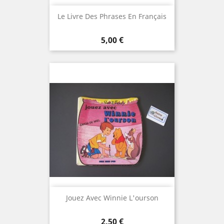
Le Livre Des Phrases En Français
Prix
5,00 €
Jouez Avec Winnie L'ourson
Prix
2,50 €