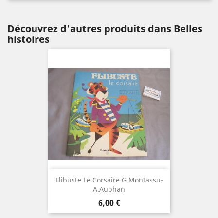
Découvrez d'autres produits dans Belles
histoires
Flibuste Le Corsaire G.Montassu-
A.Auphan
Prix
6,00 €