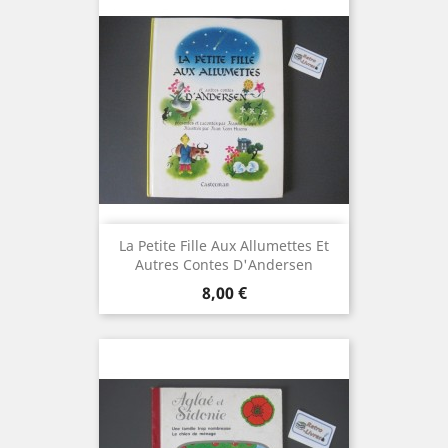
La Petite Fille Aux Allumettes Et
Autres Contes D'Andersen
Prix
8,00 €