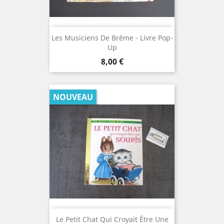
Les Musiciens De Brême - Livre Pop-
Up
Prix
8,00 €
NOUVEAU
Le Petit Chat Qui Croyait Être Une