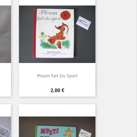
Ploum Fait Du Sport
Aperçu rapide

Prix
2,00 €