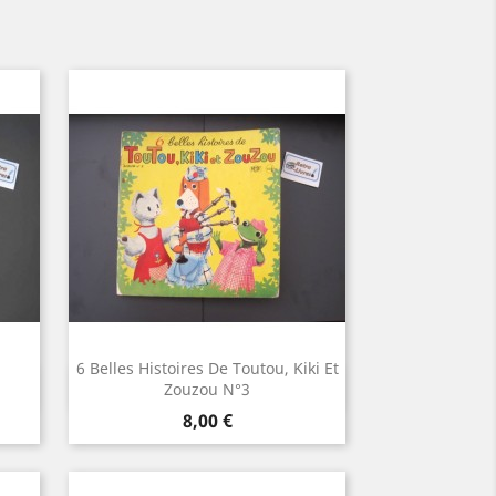
6 Belles Histoires De Toutou, Kiki Et
Aperçu rapide

Zouzou N°3
Prix
8,00 €