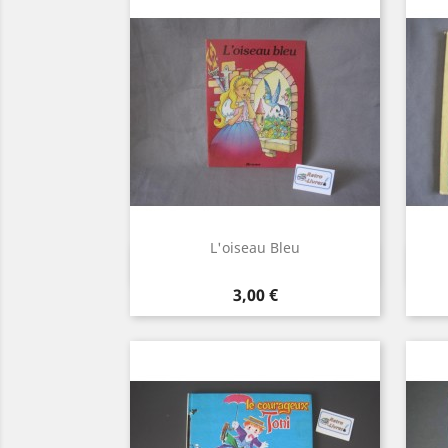
L'oiseau Bleu
Aperçu rapide

Prix
3,00 €