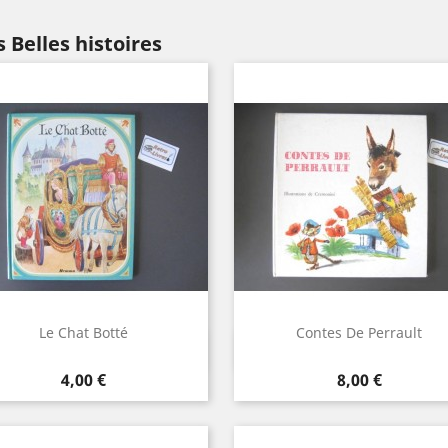
 Belles histoires
Le Chat Botté
Contes De Perrault
Aperçu rapide
Aperçu rapide


Prix
Prix
4,00 €
8,00 €