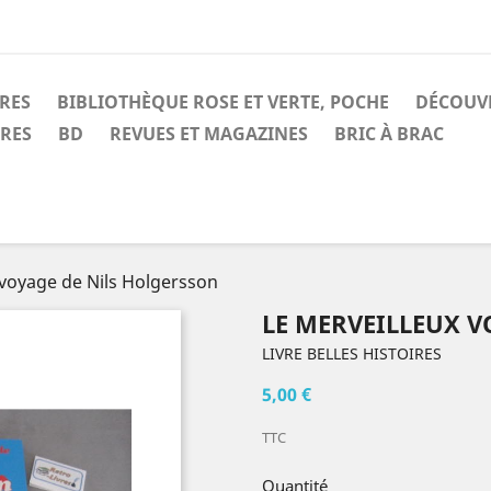
IRES
BIBLIOTHÈQUE ROSE ET VERTE, POCHE
DÉCOUV
IRES
BD
REVUES ET MAGAZINES
BRIC À BRAC
 voyage de Nils Holgersson
LE MERVEILLEUX V
LIVRE BELLES HISTOIRES
5,00 €
TTC
Quantité