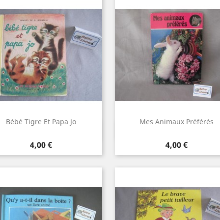
Bébé Tigre Et Papa Jo
Mes Animaux Préférés
Aperçu rapide
Aperçu rapide


Prix
Prix
4,00 €
4,00 €