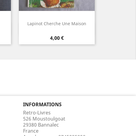
Lapinot Cherche Une Maison
Aperçu rapide

Prix
4,00 €
INFORMATIONS
Retro-Livres
526 Moustoulgoat
29380 Bannalec
France