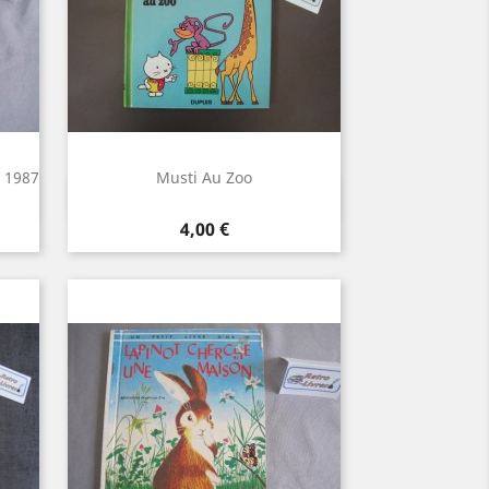
a 1987
Musti Au Zoo
Aperçu rapide

Prix
4,00 €