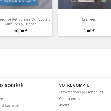
eu, Le Petit Lièvre Qui Voulait
Les Fées
Aperçu rapide
Aperçu rapide


Faire Des Glissades
Prix
Prix
10,00 €
3,00 €
E SOCIÉTÉ
VOTRE COMPTE
Informations personnelles
l
Commandes
son
Avoirs
nt sécurisé