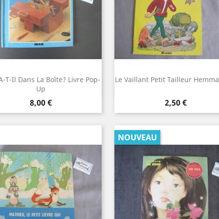
A-T-Il Dans La Boîte? Livre Pop-
Le Vaillant Petit Tailleur Hemm
Aperçu rapide
Aperçu rapide


Up
Prix
Prix
8,00 €
2,50 €
NOUVEAU