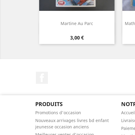
Martine Au Parc
Mathi
Aperçu rapide

Prix
3,00 €
Facebook
PRODUITS
NOTR
Promotions d'occasion
Accuei
Nouveaux arrivages livres bd enfant
Livrai
jeunesse occasion anciens
Paieme
Meilleures ventes d'occasion