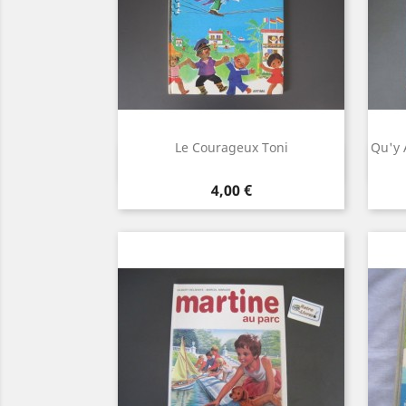
Le Courageux Toni
Qu'y 
Aperçu rapide

Prix
4,00 €