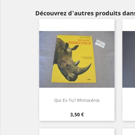
Découvrez d'autres produits dans
Qui Es-Tu? Rhinocéros
Aperçu rapide

Prix
3,50 €