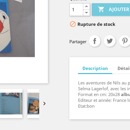

AJOUTER

Rupture de stock
Partager
Description
Détai
Les aventures de Nils au 
Selma Lagerlof, avec les 
Format en cm: 20x28
alb
Editeur et année: France l

Etat:bon