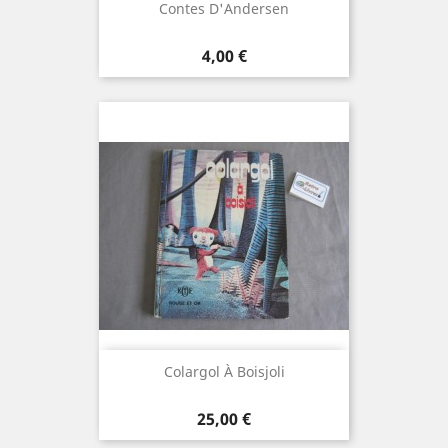
Contes D'Andersen
Prix
4,00 €
Colargol À Boisjoli
Prix
25,00 €