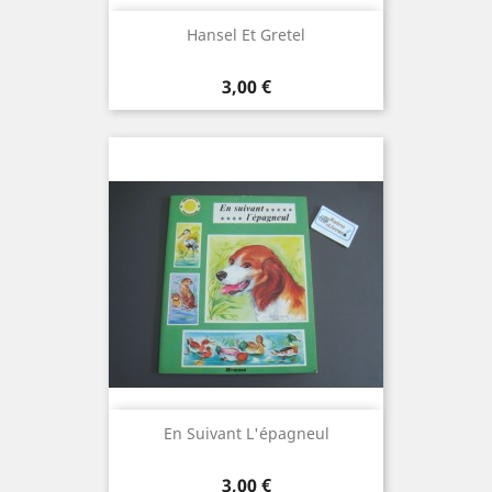
Hansel Et Gretel
Prix
3,00 €
En Suivant L'épagneul
Prix
3,00 €