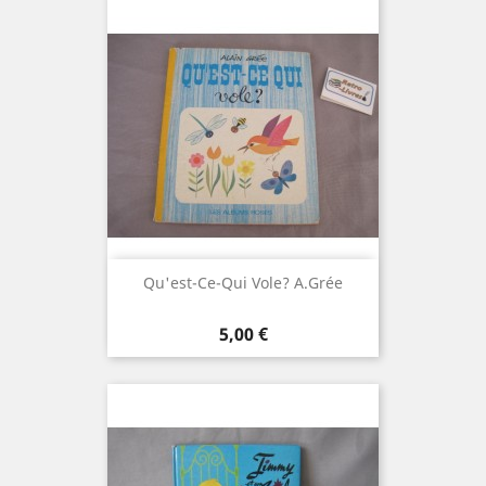
Qu'est-Ce-Qui Vole? A.Grée
Prix
5,00 €