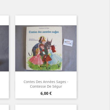
Contes Des Années Sages -
Aperçu rapide

Comtesse De Ségur
Prix
6,00 €