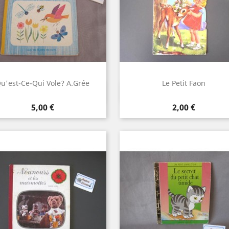
u'est-Ce-Qui Vole? A.Grée
Le Petit Faon
Aperçu rapide
Aperçu rapide


Prix
Prix
5,00 €
2,00 €