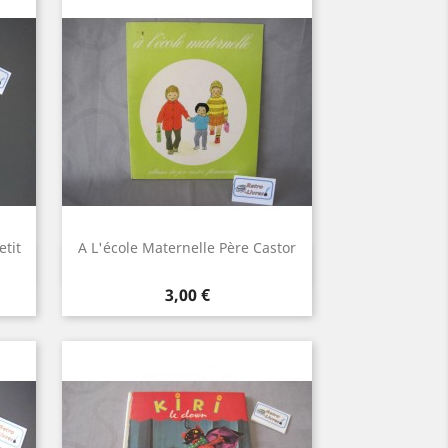
etit
A L'école Maternelle Père Castor
Aperçu rapide

Prix
3,00 €