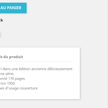
 AU PANIER
ck
ls du produit
i dans une édition ancienne délicieusement
ne série.
onné 170 pages
rion 1950
ues d'usage couverture