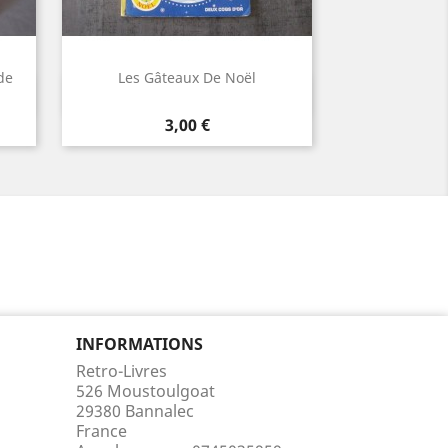
de
Les Gâteaux De Noël
Aperçu rapide

Prix
3,00 €
INFORMATIONS
Retro-Livres
526 Moustoulgoat
29380 Bannalec
France