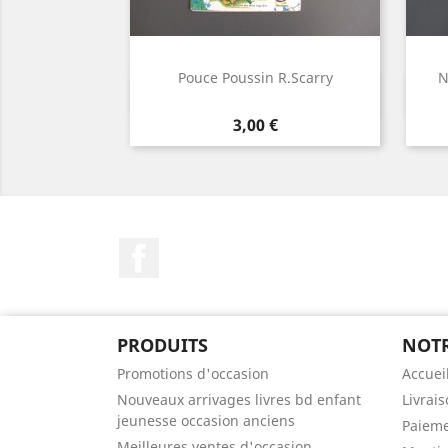
Pouce Poussin R.Scarry
N
Aperçu rapide

Prix
3,00 €
Facebook
PRODUITS
NOTR
Promotions d'occasion
Accuei
Nouveaux arrivages livres bd enfant
Livrai
jeunesse occasion anciens
Paieme
Meilleures ventes d'occasion