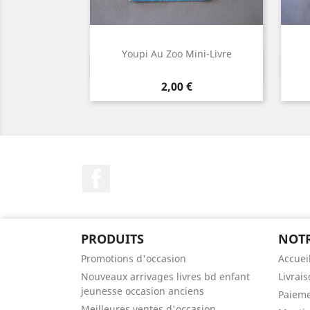
Youpi Au Zoo Mini-Livre
Aperçu rapide

Prix
2,00 €
Facebook
PRODUITS
NOTR
Promotions d'occasion
Accuei
Nouveaux arrivages livres bd enfant
Livrai
jeunesse occasion anciens
Paieme
Meilleures ventes d'occasion