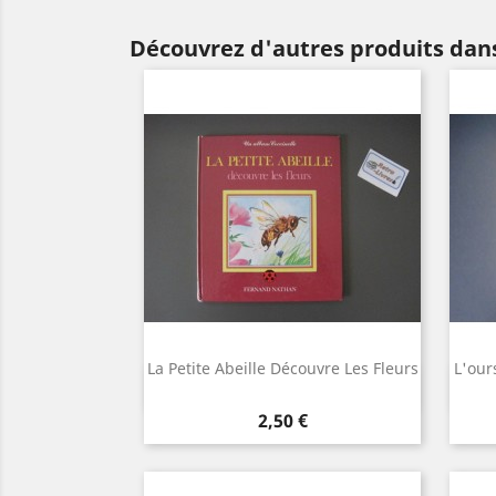
Découvrez d'autres produits dans
La Petite Abeille Découvre Les Fleurs
L'our
Aperçu rapide

Prix
2,50 €