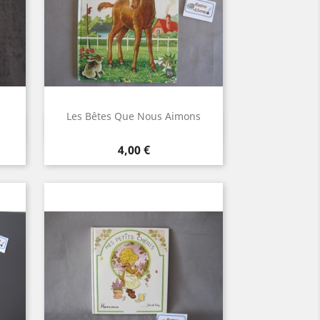
Les Bêtes Que Nous Aimons
Aperçu rapide

Prix
4,00 €