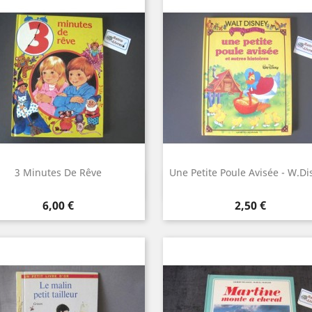
3 Minutes De Rêve
Une Petite Poule Avisée - W.Di
Aperçu rapide
Aperçu rapide


Prix
Prix
6,00 €
2,50 €