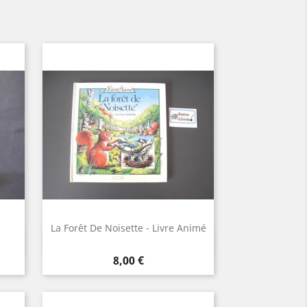
La Forêt De Noisette - Livre Animé
Aperçu rapide

Prix
8,00 €