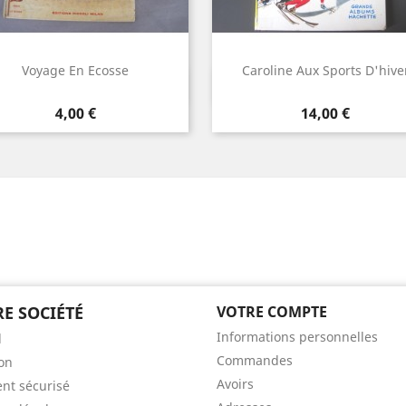
Voyage En Ecosse
Caroline Aux Sports D'hive
Aperçu rapide
Aperçu rapide


Prix
Prix
4,00 €
14,00 €
E SOCIÉTÉ
VOTRE COMPTE
Informations personnelles
l
Commandes
son
Avoirs
nt sécurisé