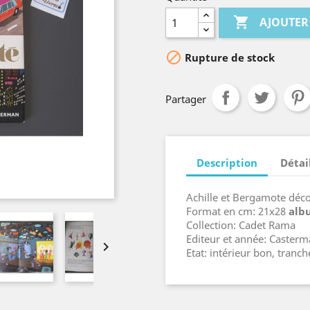

AJOUTER

Rupture de stock
Partager
Description
Détai
Achille et Bergamote décou
Format en cm: 21x28
alb
Collection: Cadet Rama
Editeur et année: Caster

Etat: intérieur bon, tranch