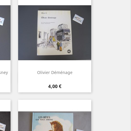
sney
Olivier Déménage
Aperçu rapide

Prix
4,00 €