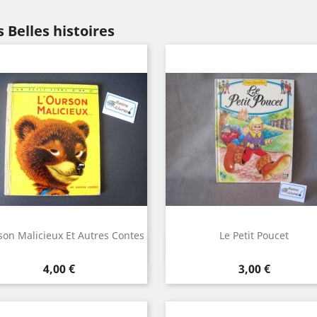
 Belles histoires
son Malicieux Et Autres Contes
Le Petit Poucet
Aperçu rapide
Aperçu rapide


Prix
Prix
4,00 €
3,00 €