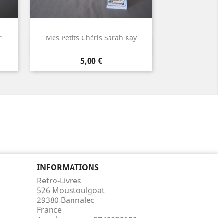
r
Mes Petits Chéris Sarah Kay
Aperçu rapide

Prix
5,00 €
INFORMATIONS
Retro-Livres
526 Moustoulgoat
29380 Bannalec
France