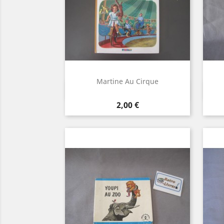
Martine Au Cirque
Aperçu rapide

Prix
2,00 €