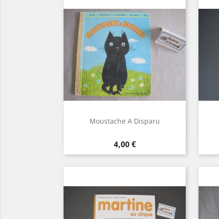
Moustache A Disparu
Aperçu rapide

Prix
4,00 €