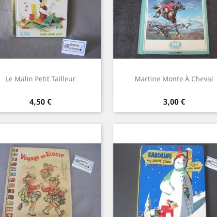
Le Malin Petit Tailleur
Martine Monte À Cheval
Aperçu rapide
Aperçu rapide


Prix
Prix
4,50 €
3,00 €