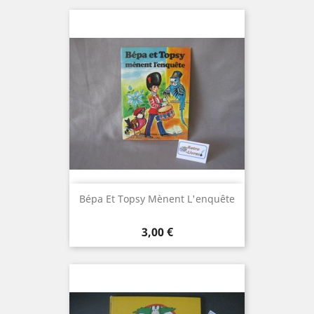
Bépa Et Topsy Mènent L'enquête
Prix
3,00 €