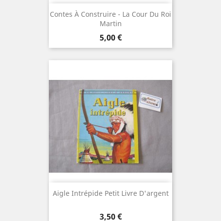
Contes À Construire - La Cour Du Roi
Martin
Prix
5,00 €
Aigle Intrépide Petit Livre D'argent
Prix
3,50 €