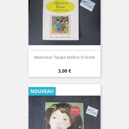
Monsieur Taupe Maître D'école
Prix
3,00 €
NOUVEAU