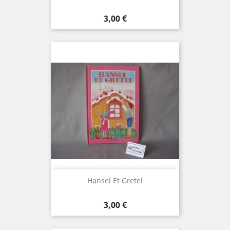
Prix
3,00 €
Hansel Et Gretel
Prix
3,00 €