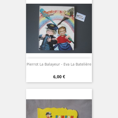
Pierrot La Balayeur - Eva La Batelière
Prix
6,00 €