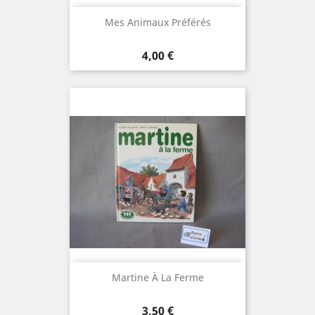
Mes Animaux Préférés
Prix
4,00 €
Martine À La Ferme
Prix
3,50 €