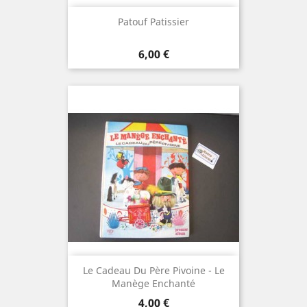
Patouf Patissier
Prix
6,00 €
Le Cadeau Du Père Pivoine - Le
Manège Enchanté
Prix
4,00 €