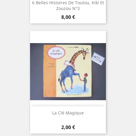
6 Belles Histoires De Toutou, Kiki Et
Zouzou N°3
Prix
8,00 €
La Clé Magique
Prix
2,00 €