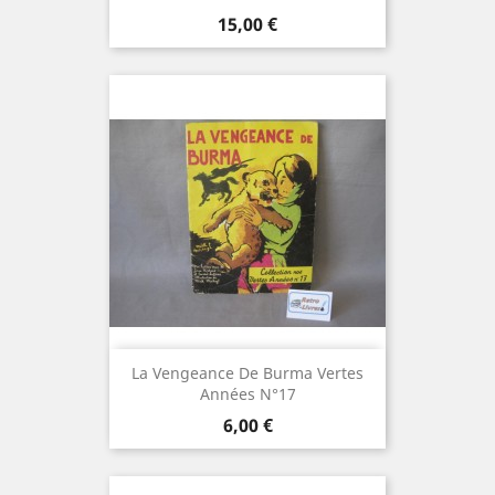
Prix
15,00 €
La Vengeance De Burma Vertes
Années N°17
Prix
6,00 €