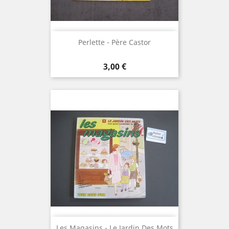
Perlette - Père Castor
Prix
3,00 €
Les Magasins - Le Jardin Des Mots