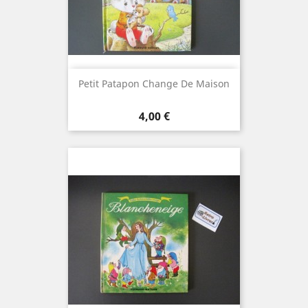
Petit Patapon Change De Maison
Prix
4,00 €