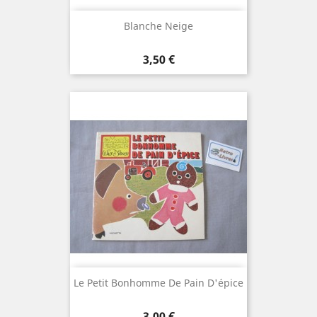
Blanche Neige
Prix
3,50 €
Le Petit Bonhomme De Pain D'épice
Prix
3,00 €