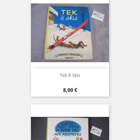
Tek À Skis
Prix
8,00 €