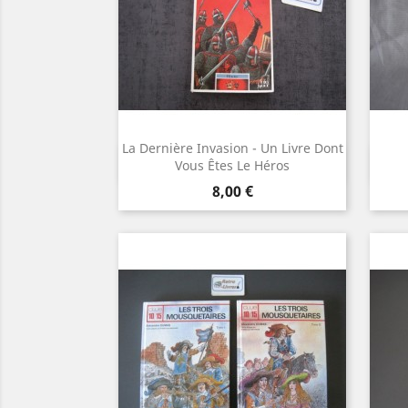
La Dernière Invasion - Un Livre Dont
Aperçu rapide

Vous Êtes Le Héros
Prix
8,00 €