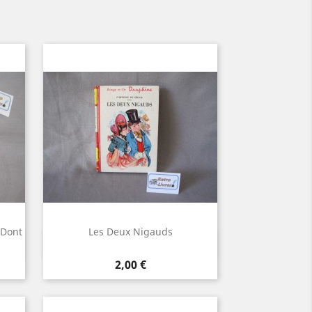
 Dont
Les Deux Nigauds
Aperçu rapide

Prix
2,00 €