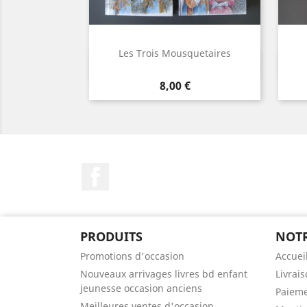
Les Trois Mousquetaires
Aperçu rapide

Prix
8,00 €
Facebook
PRODUITS
NOTR
Promotions d'occasion
Accuei
Nouveaux arrivages livres bd enfant
Livrai
jeunesse occasion anciens
Paieme
Meilleures ventes d'occasion