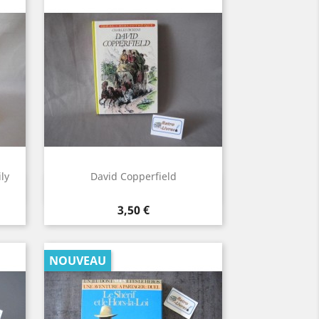
ly
David Copperfield
Aperçu rapide

Prix
3,50 €
NOUVEAU