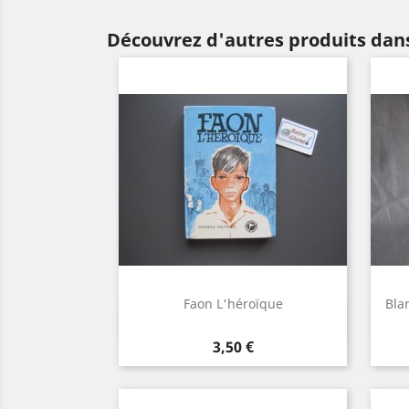
Découvrez d'autres produits dan
Faon L'héroïque
Bla
Aperçu rapide

Prix
3,50 €