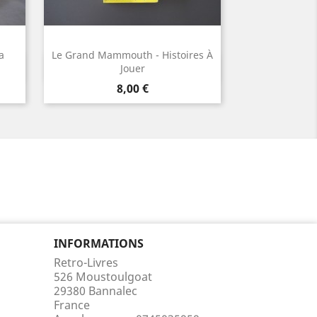
a
Le Grand Mammouth - Histoires À
Aperçu rapide

Jouer
Prix
8,00 €
INFORMATIONS
Retro-Livres
526 Moustoulgoat
29380 Bannalec
France