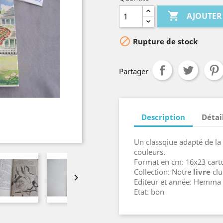

AJOUTER

Rupture de stock
Partager
Description
Détai
Un classqiue adapté de la 
couleurs.
Format en cm: 16x23 cart
Collection: Notre
livre
clu

Editeur et année: Hemma
Etat: bon