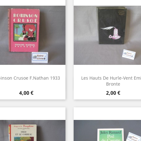
inson Crusoe F.Nathan 1933
Les Hauts De Hurle-Vent Emi
Aperçu rapide
Aperçu rapide


Bronte
Prix
Prix
4,00 €
2,00 €