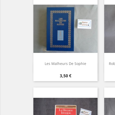
Les Malheurs De Sophie
Rob
Aperçu rapide

Prix
3,50 €