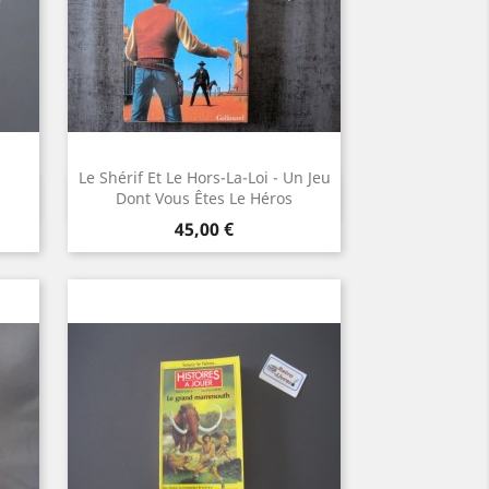
Le Shérif Et Le Hors-La-Loi - Un Jeu
Aperçu rapide

Dont Vous Êtes Le Héros
Prix
45,00 €