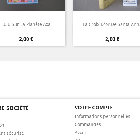
Lulu Sur La Planète Axa
La Croix D'or De Santa Ann
Aperçu rapide
Aperçu rapide


Prix
Prix
2,00 €
2,00 €
E SOCIÉTÉ
VOTRE COMPTE
Informations personnelles
l
Commandes
son
Avoirs
nt sécurisé