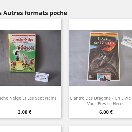
s Autres formats poche
nche Neige Et Les Sept Nains
L'antre Des Dragons - Un Livre
Aperçu rapide
Aperçu rapide


Vous Êtes Le Héros
Prix
Prix
3,00 €
6,00 €