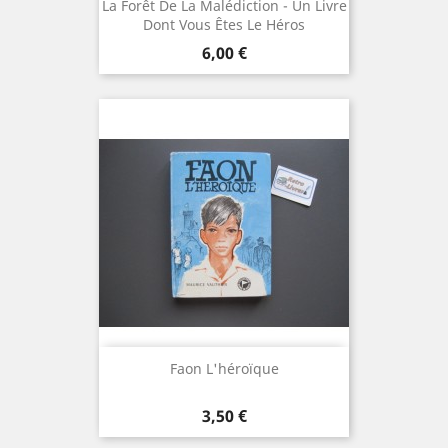
La Forêt De La Malédiction - Un Livre
Dont Vous Êtes Le Héros
Prix
6,00 €
Faon L'héroïque
Prix
3,50 €