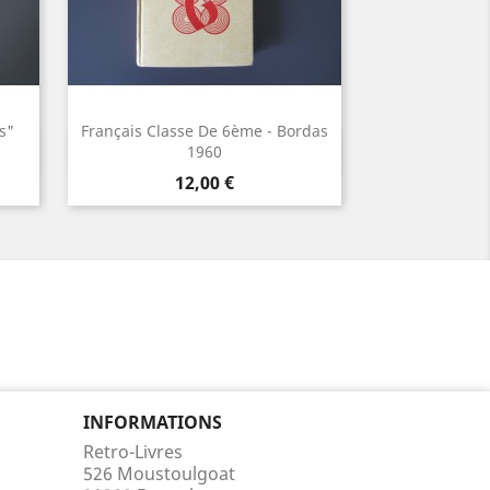
s"
Français Classe De 6ème - Bordas
Aperçu rapide

1960
ve
Prix
12,00 €
INFORMATIONS
Retro-Livres
526 Moustoulgoat