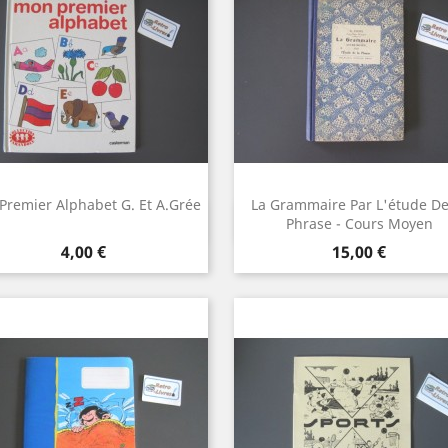
Premier Alphabet G. Et A.Grée
La Grammaire Par L'étude De
Aperçu rapide
Aperçu rapide


Phrase - Cours Moyen
Prix
Prix
4,00 €
15,00 €