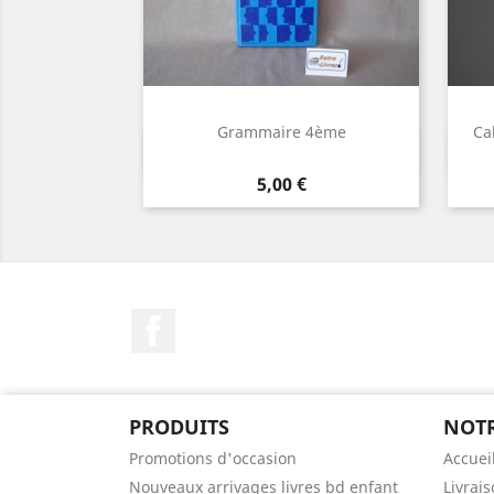
Grammaire 4ème
Ca
Aperçu rapide

Prix
5,00 €
Facebook
PRODUITS
NOTR
Promotions d'occasion
Accuei
Nouveaux arrivages livres bd enfant
Livrai