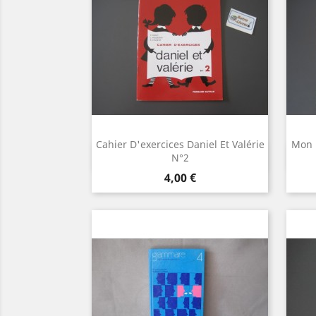
Cahier D'exercices Daniel Et Valérie
Mon 
Aperçu rapide

N°2
Prix
4,00 €