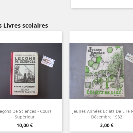
 Livres scolaires
eçons De Sciences - Cours
Jeunes Années Eclats De Lire N
Aperçu rapide
Aperçu rapide


Supérieur
Décembre 1982
Prix
Prix
10,00 €
3,00 €