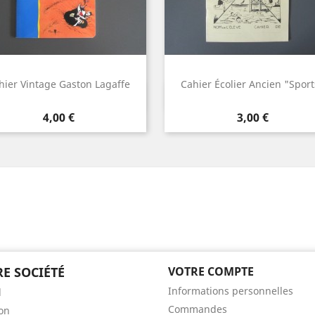
hier Vintage Gaston Lagaffe
Cahier Écolier Ancien "Sport
Aperçu rapide
Aperçu rapide


Orange
Bleu
Jaune
Mau
Prix
Prix
4,00 €
3,00 €
E SOCIÉTÉ
VOTRE COMPTE
Informations personnelles
l
Commandes
son