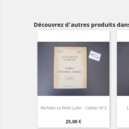
Découvrez d'autres produits dans
Perlotin Le Petit Lutin - Cahier N°3
L
Aperçu rapide

Prix
25,00 €