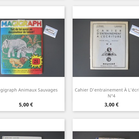
gigraph Animaux Sauvages
Cahier D'entrainement À L'écr
Aperçu rapide
Aperçu rapide


N°4
Prix
Prix
5,00 €
3,00 €