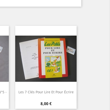
°5 -
Les 7 Clés Pour Lire Et Pour Écrire
Aperçu rapide

Prix
8,00 €