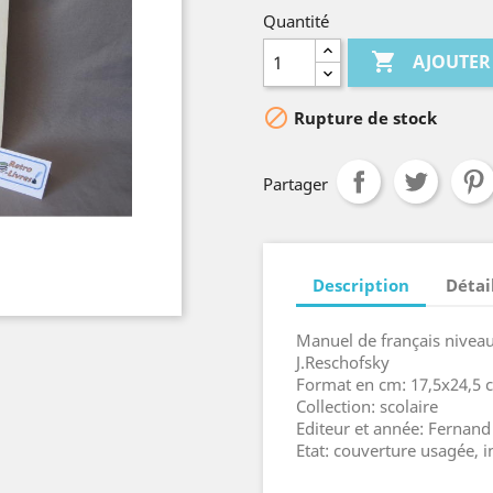
Quantité

AJOUTER

Rupture de stock
Partager
Description
Détai
Manuel de français niveau 
J.Reschofsky
Format en cm: 17,5x24,5 c
Collection: scolaire
Editeur et année: Fernan
Etat: couverture usagée, i