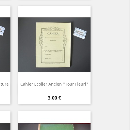
iture
Cahier Écolier Ancien "Tour Fleuri"
Aperçu rapide

Orange
Jaune
Mauve
Prix
3,00 €