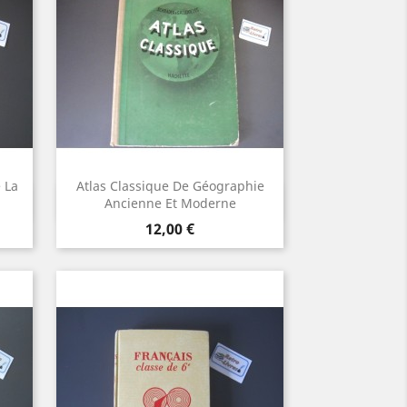
 La
Atlas Classique De Géographie
Aperçu rapide

Ancienne Et Moderne
Prix
12,00 €