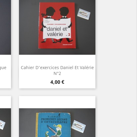
gue
Cahier D'exercices Daniel Et Valérie
Aperçu rapide

N°2
Prix
4,00 €