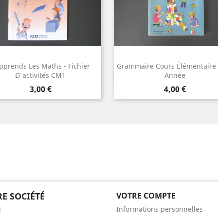
apprends Les Maths - Fichier
Grammaire Cours Élémentaire
Aperçu rapide
Aperçu rapide


D'activités CM1
Année
Prix
Prix
3,00 €
4,00 €
E SOCIÉTÉ
VOTRE COMPTE
Informations personnelles
l