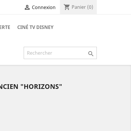
shopping_cart

Panier
(0)
Connexion
ERTE
CINÉ TV DISNEY

ANCIEN "HORIZONS"