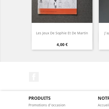
Les Jeux De Sophie Et De Martin
J'
Aperçu rapide

Prix
4,00 €
Facebook
PRODUITS
NOTR
Promotions d'occasion
Accuei