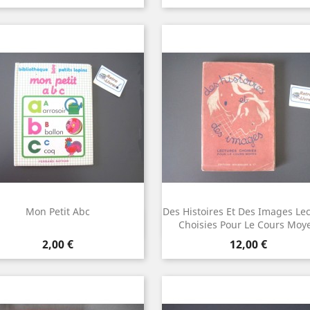
Mon Petit Abc
Des Histoires Et Des Images Le
Aperçu rapide
Aperçu rapide


Choisies Pour Le Cours Moy
Prix
Prix
2,00 €
12,00 €