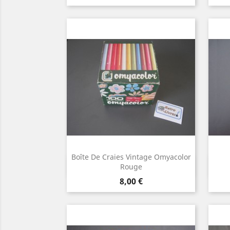
Boîte De Craies Vintage Omyacolor
Aperçu rapide

Rouge
Prix
8,00 €