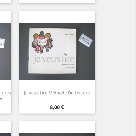
ctures
Je Veux Lire Méthode De Lecture
Aperçu rapide

en
Prix
8,00 €