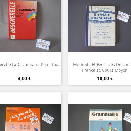
erelle La Grammaire Pour Tous
Méthode Et Exercices De Lan
Aperçu rapide
Aperçu rapide


Française Cours Moyen
Prix
Prix
4,00 €
10,00 €