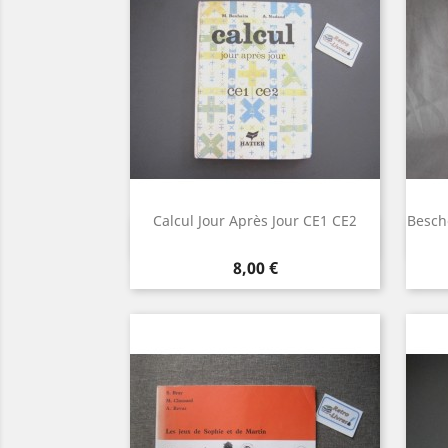
Calcul Jour Après Jour CE1 CE2
Besch
Aperçu rapide

Prix
8,00 €