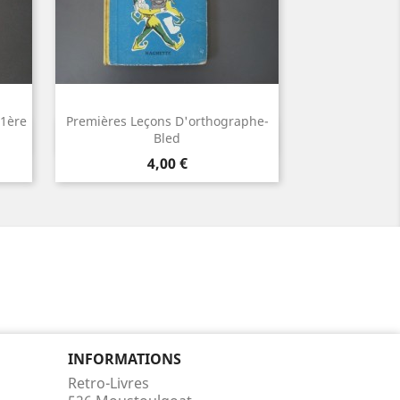
 1ère
Premières Leçons D'orthographe-
Aperçu rapide

Bled
Prix
4,00 €
INFORMATIONS
Retro-Livres