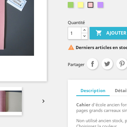
Vert
Jaune
Mauve
Rose
Quantité

AJOUTER

Derniers articles en sto
Partager
Description
Détai

Cahier
d'école ancien fo
pages grands carreaux sim
Non utilisé ancien stock,
Choisissez la couleur.