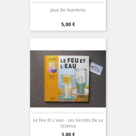
Jeux De Nombres
Prix
5,00 €
Le Feu Et L'eau - Les Secrets De La
Science
Prix
3,00 €