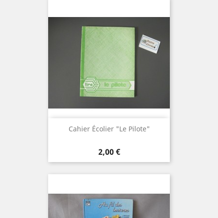
Cahier Écolier "Le Pilote"
Prix
2,00 €