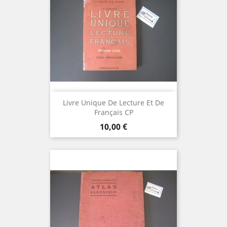
Livre Unique De Lecture Et De
Français CP
Prix
10,00 €