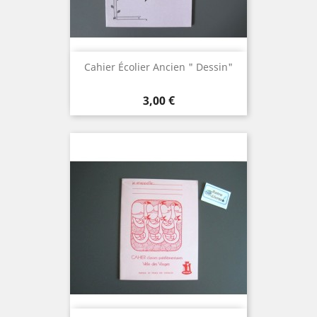
Cahier Écolier Ancien " Dessin"
Prix
3,00 €