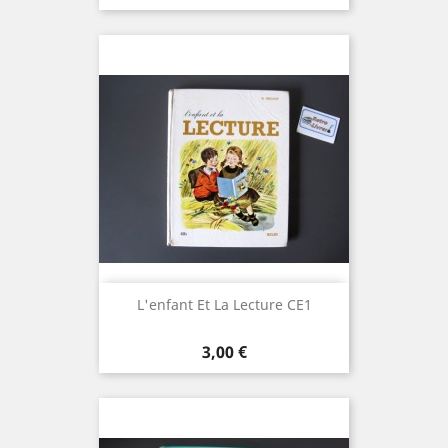
L'enfant Et La Lecture CE1
Prix
3,00 €