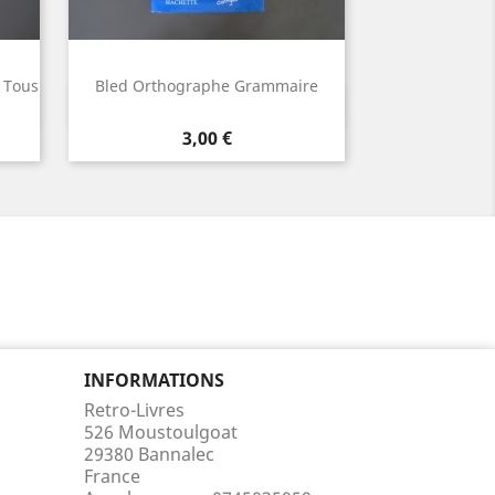
 Tous
Bled Orthographe Grammaire
Aperçu rapide

Prix
3,00 €
INFORMATIONS
Retro-Livres
526 Moustoulgoat
29380 Bannalec
France