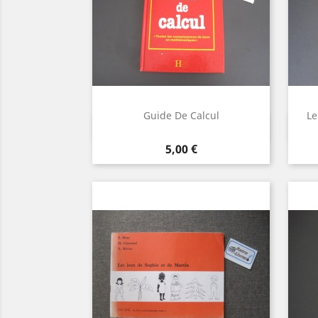
Guide De Calcul
Le
Aperçu rapide

Prix
5,00 €