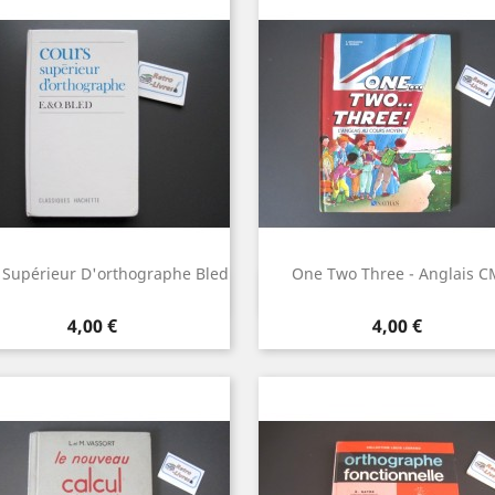
 Supérieur D'orthographe Bled
One Two Three - Anglais C
Aperçu rapide
Aperçu rapide


Prix
Prix
4,00 €
4,00 €