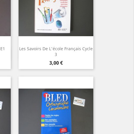
CE1
Les Savoirs De L'école Français Cycle
Aperçu rapide

3
Prix
3,00 €