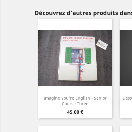
Découvrez d'autres produits dans
Imagine You're English - Senior
Dess
Aperçu rapide

Course Three
Prix
45,00 €