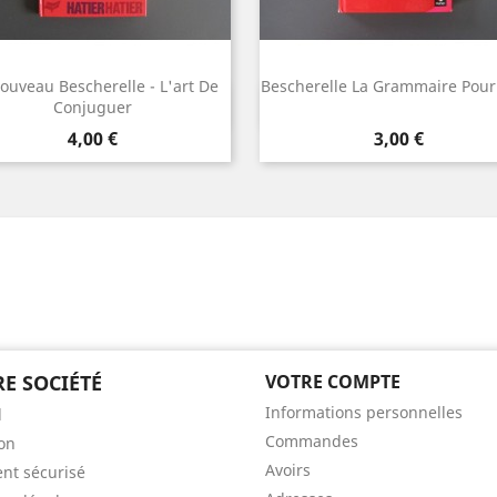
ouveau Bescherelle - L'art De
Bescherelle La Grammaire Pour
Aperçu rapide
Aperçu rapide


Conjuguer
Prix
Prix
4,00 €
3,00 €
E SOCIÉTÉ
VOTRE COMPTE
Informations personnelles
l
Commandes
son
Avoirs
nt sécurisé