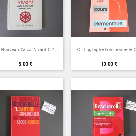
 Nouveau Calcul Vivant CE1
Orthographe Fonctionnelle 
Aperçu rapide
Aperçu rapide


Prix
Prix
8,00 €
10,00 €