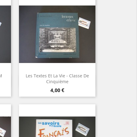
M
Les Textes Et La Vie - Classe De
Aperçu rapide

Cinquième
Prix
4,00 €