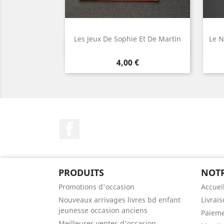
Les Jeux De Sophie Et De Martin
Le N
Aperçu rapide

Prix
4,00 €
Facebook
PRODUITS
NOTR
Promotions d'occasion
Accuei
Nouveaux arrivages livres bd enfant
Livrai
jeunesse occasion anciens
Paieme
Meilleures ventes d'occasion