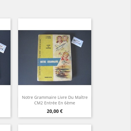
Notre Grammaire Livre Du Maître
Aperçu rapide

CM2 Entrée En 6ème
Prix
20,00 €