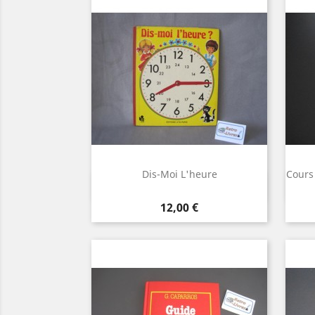
Dis-Moi L'heure
Cours
Aperçu rapide

Prix
12,00 €