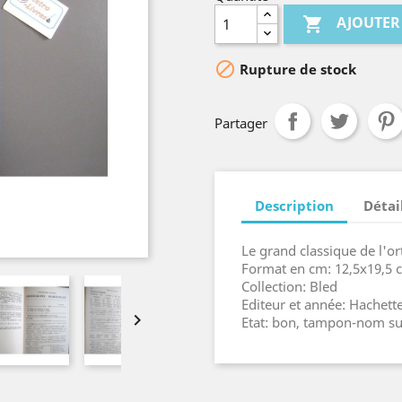
AJOUTER


Rupture de stock
Partager
Description
Détai
Le grand classique de l'o
Format en cm: 12,5x19,5 
Collection: Bled
Editeur et année: Hachett

Etat: bon, tampon-nom su