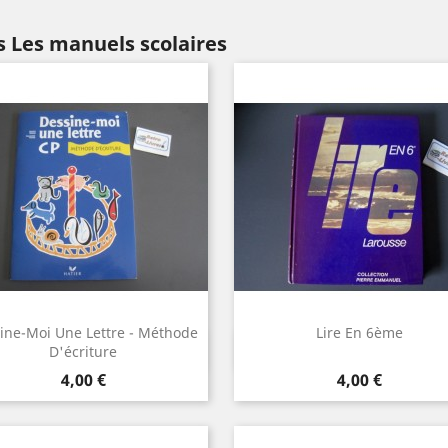
 Les manuels scolaires
ine-Moi Une Lettre - Méthode
Lire En 6ème
Aperçu rapide
Aperçu rapide


D'écriture
Prix
Prix
4,00 €
4,00 €