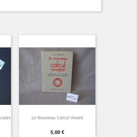
urales
Le Nouveau Calcul Vivant
Aperçu rapide

Prix
5,00 €