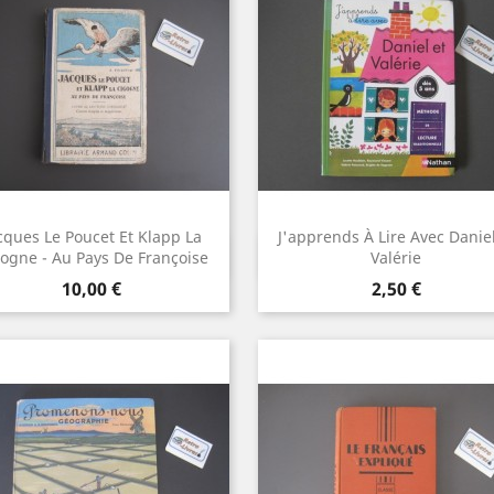
cques Le Poucet Et Klapp La
J'apprends À Lire Avec Daniel
Aperçu rapide
Aperçu rapide


ogne - Au Pays De Françoise
Valérie
Prix
Prix
10,00 €
2,50 €