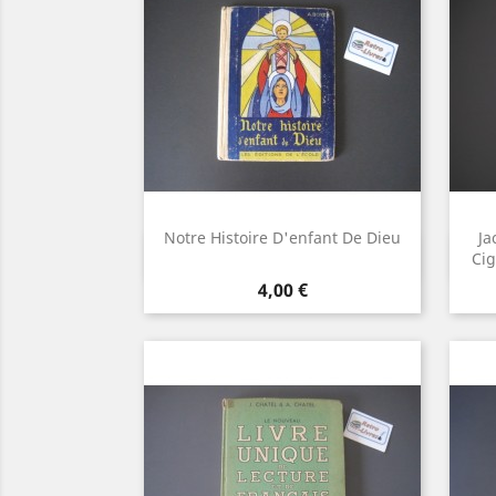
Notre Histoire D'enfant De Dieu
Ja
Aperçu rapide

Cig
Prix
4,00 €