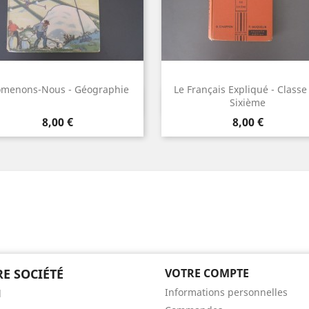
omenons-Nous - Géographie
Le Français Expliqué - Classe
Aperçu rapide
Aperçu rapide


Sixième
Prix
Prix
8,00 €
8,00 €
E SOCIÉTÉ
VOTRE COMPTE
Informations personnelles
l