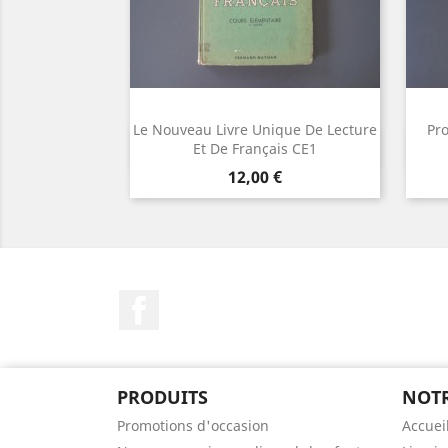
Le Nouveau Livre Unique De Lecture
Pr
Aperçu rapide

Et De Français CE1
Prix
12,00 €
Facebook
PRODUITS
NOTR
Promotions d'occasion
Accuei