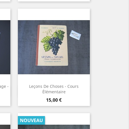
age -
Leçons De Choses - Cours
Aperçu rapide

Élémentaire
Prix
15,00 €
NOUVEAU