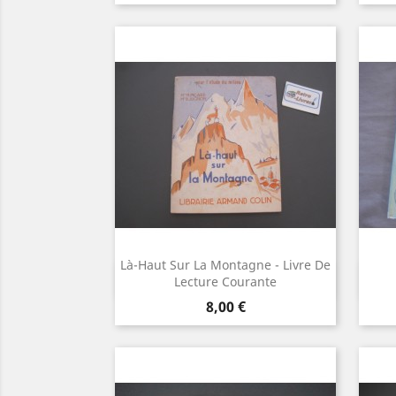
Là-Haut Sur La Montagne - Livre De
Aperçu rapide

Lecture Courante
Prix
8,00 €