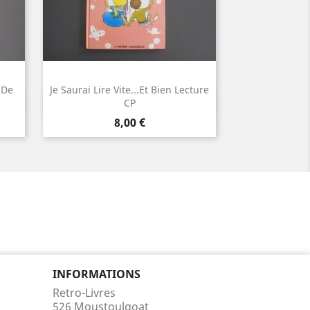
 De
Je Saurai Lire Vite...et Bien Lecture
Aperçu rapide

CP
Prix
8,00 €
INFORMATIONS
Retro-Livres
526 Moustoulgoat