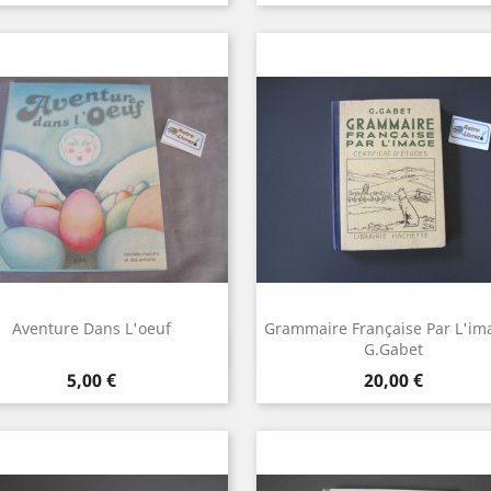
Aventure Dans L'oeuf
Grammaire Française Par L'im
Aperçu rapide
Aperçu rapide


G.Gabet
Prix
Prix
5,00 €
20,00 €