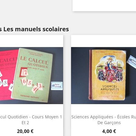
 Les manuels scolaires
lcul Quotidien - Cours Moyen 1
Sciences Appliquées - Écoles R
Aperçu rapide
Aperçu rapide


Et 2
De Garçons
Prix
Prix
20,00 €
4,00 €