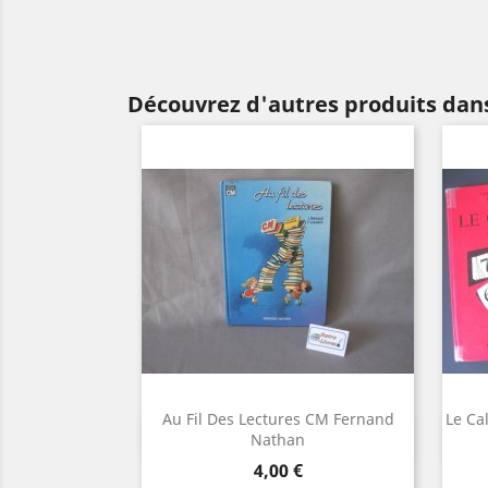
Découvrez d'autres produits dans
Au Fil Des Lectures CM Fernand
Le Ca
Aperçu rapide

Nathan
Prix
4,00 €