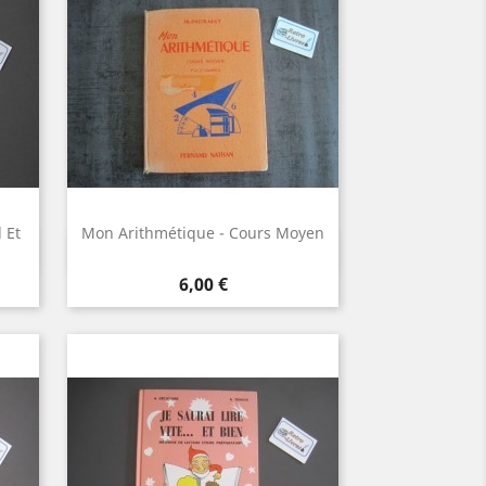
 Et
Mon Arithmétique - Cours Moyen
Aperçu rapide

Prix
6,00 €