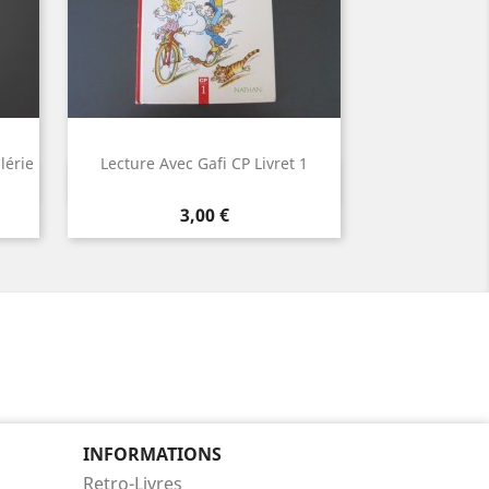
lérie
Lecture Avec Gafi CP Livret 1
Aperçu rapide

Prix
3,00 €
INFORMATIONS
Retro-Livres