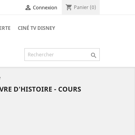
shopping_cart

Panier
(0)
Connexion
ERTE
CINÉ TV DISNEY

e
VRE D'HISTOIRE - COURS