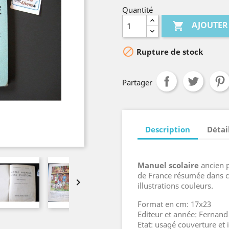
Quantité
AJOUTER


Rupture de stock
Partager
Description
Détai
Manuel scolaire
ancien p
de France résumée dans 

illustrations couleurs.
Format en cm: 17x23
Editeur et année: Fernan
Etat: usagé couverture et i