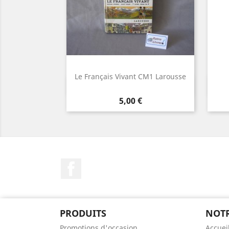
Le Français Vivant CM1 Larousse
Aperçu rapide

Prix
5,00 €
Facebook
PRODUITS
NOTR
Promotions d'occasion
Accuei