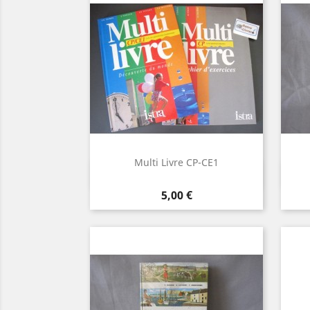
Multi Livre CP-CE1
Aperçu rapide

Prix
5,00 €