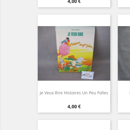
Prix
4,00 €
Je Veux Rire Histoires Un Peu Folles
Aperçu rapide

Prix
4,00 €