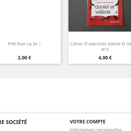
Prêt Pour La 3e ?
Cahier D'exercices Daniel Et Va
Aperçu rapide
Aperçu rapide


N°2
Prix
Prix
2,00 €
4,00 €
E SOCIÉTÉ
VOTRE COMPTE
Informations personnelles
l