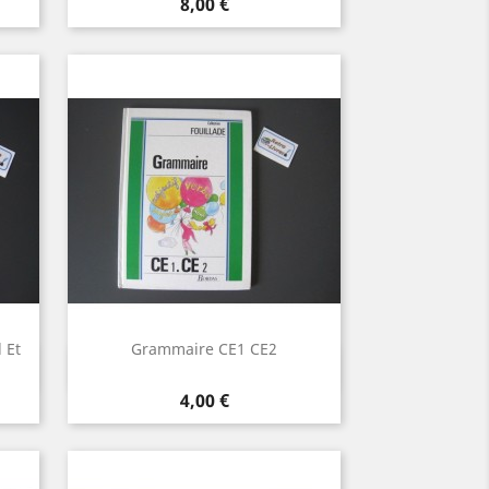
Prix
8,00 €
 Et
Grammaire CE1 CE2
Aperçu rapide

Prix
4,00 €