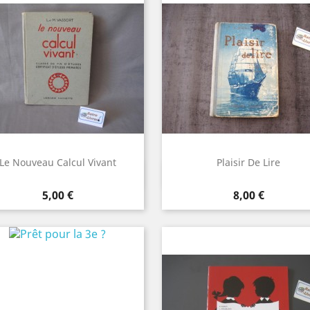
Le Nouveau Calcul Vivant
Plaisir De Lire
Aperçu rapide
Aperçu rapide


Prix
Prix
5,00 €
8,00 €