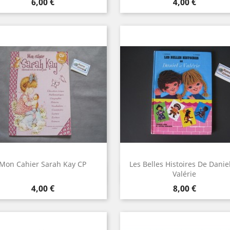
Prix
Prix
6,00 €
4,00 €
Mon Cahier Sarah Kay CP
Les Belles Histoires De Daniel
Aperçu rapide
Aperçu rapide


Valérie
Prix
Prix
4,00 €
8,00 €