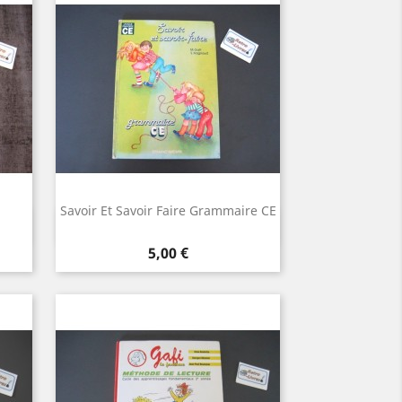
Savoir Et Savoir Faire Grammaire CE
Aperçu rapide

Prix
5,00 €