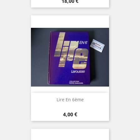
Prix
18,00 €
Lire En 6ème
Prix
4,00 €