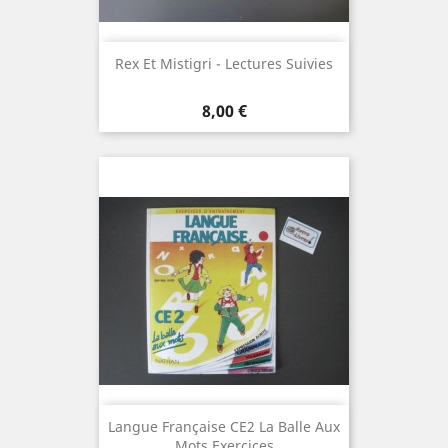
Rex Et Mistigri - Lectures Suivies
Prix
8,00 €
Langue Française CE2 La Balle Aux
Mots Exercices