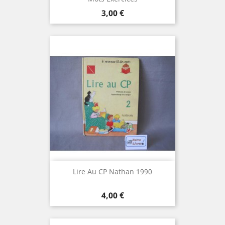
Prix
3,00 €
Lire Au CP Nathan 1990
Prix
4,00 €