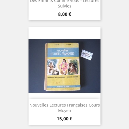
Des Enfants Comme Vous - Lectures
Suivies
Prix
8,00 €
Nouvelles Lectures Françaises Cours
Moyen
Prix
15,00 €