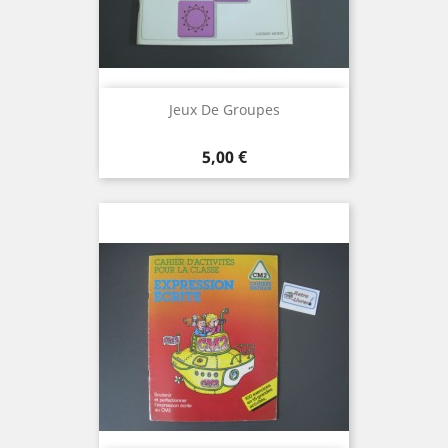
Jeux De Groupes
Prix
5,00 €