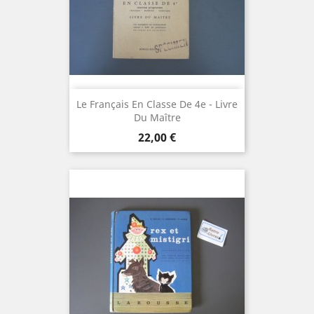
Le Français En Classe De 4e - Livre
Du Maître
Prix
22,00 €