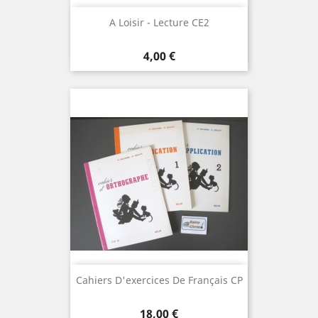
A Loisir - Lecture CE2
Prix
4,00 €
Cahiers D'exercices De Français CP
Prix
18,00 €