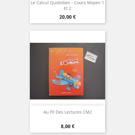
Le Calcul Quotidien - Cours Moyen 1
Et 2
Prix
20,00 €
Au Fil Des Lectures CM2
Prix
8,00 €