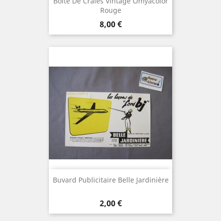
Boîte De Craies Vintage Omyacolor
Rouge
Prix
8,00 €
Buvard Publicitaire Belle Jardinière
Prix
2,00 €