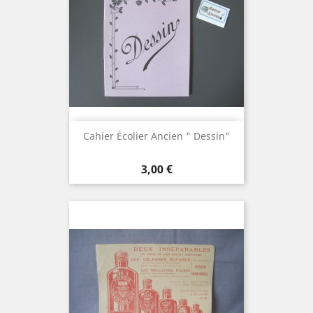
Cahier Écolier Ancien " Dessin"
Prix
3,00 €