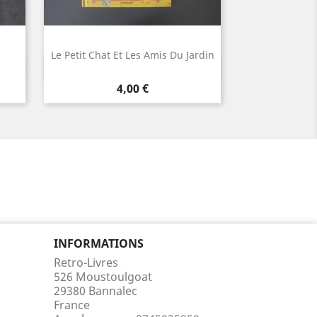
Le Petit Chat Et Les Amis Du Jardin
Aperçu rapide

Prix
4,00 €
INFORMATIONS
Retro-Livres
526 Moustoulgoat
29380 Bannalec
France