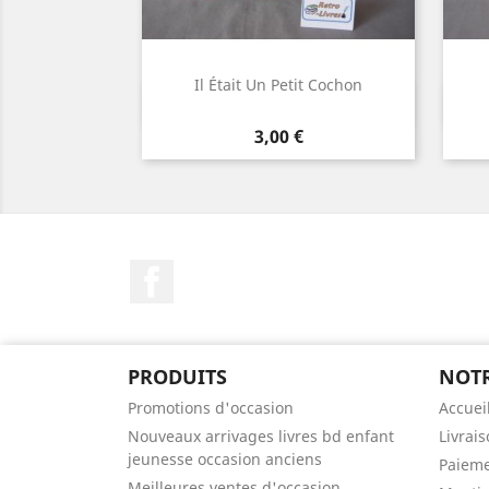
Il Était Un Petit Cochon
Aperçu rapide

Prix
3,00 €
Facebook
PRODUITS
NOTR
Promotions d'occasion
Accuei
Nouveaux arrivages livres bd enfant
Livrai
jeunesse occasion anciens
Paieme
Meilleures ventes d'occasion