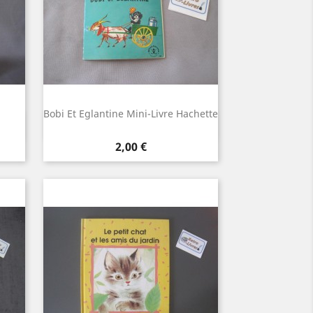
Bobi Et Eglantine Mini-Livre Hachette
Aperçu rapide

Prix
2,00 €