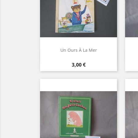
Un Ours À La Mer
Aperçu rapide

Prix
3,00 €