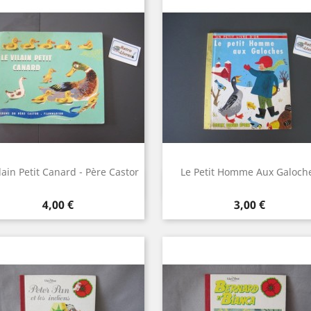
lain Petit Canard - Père Castor
Le Petit Homme Aux Galoch
Aperçu rapide
Aperçu rapide


Prix
Prix
4,00 €
3,00 €