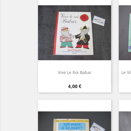
Vive Le Roi Babar
Le Vi
Aperçu rapide

Prix
4,00 €