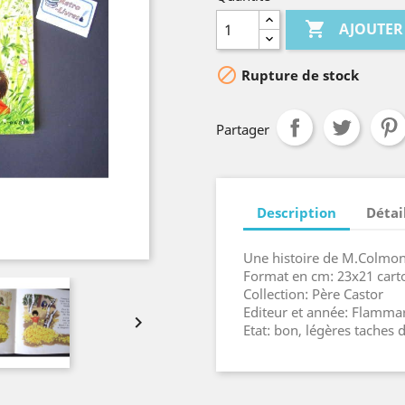

AJOUTER

Rupture de stock
Partager
Description
Détai
Une histoire de M.Colmont
Format en cm: 23x21 cart
Collection: Père Castor
Editeur et année: Flamma

Etat: bon, légères taches 