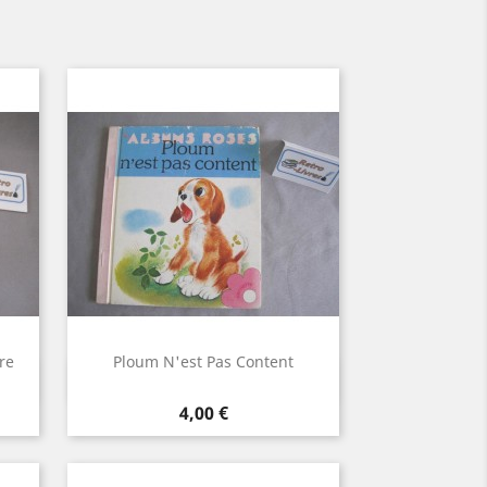
re
Ploum N'est Pas Content
Aperçu rapide

Prix
4,00 €