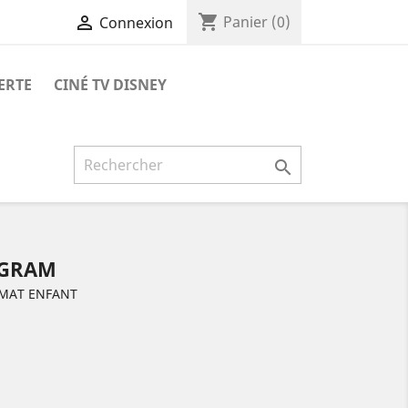
shopping_cart

Panier
(0)
Connexion
ERTE
CINÉ TV DISNEY

LEGRAM
RMAT ENFANT