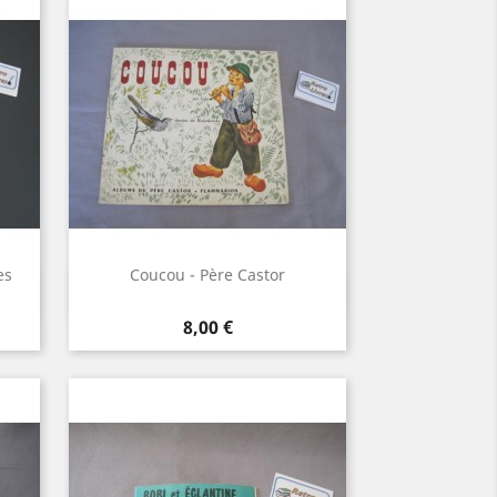
es
Coucou - Père Castor
Aperçu rapide

Prix
8,00 €