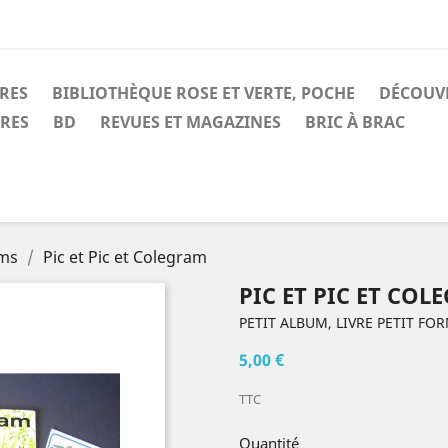
IRES
BIBLIOTHÈQUE ROSE ET VERTE, POCHE
DÉCOUV
IRES
BD
REVUES ET MAGAZINES
BRIC À BRAC
ums
Pic et Pic et Colegram
PIC ET PIC ET CO
PETIT ALBUM, LIVRE PETIT FO
5,00 €
TTC
Quantité