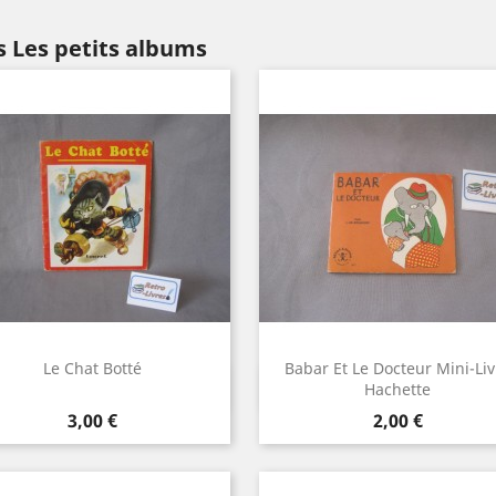
s Les petits albums
Le Chat Botté
Babar Et Le Docteur Mini-Liv
Aperçu rapide
Aperçu rapide


Hachette
Prix
Prix
3,00 €
2,00 €