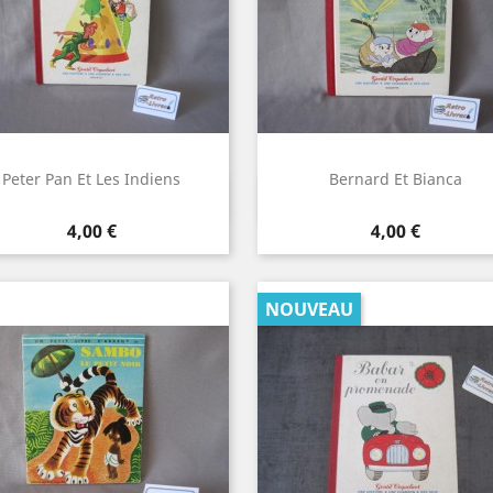
Peter Pan Et Les Indiens
Bernard Et Bianca
Aperçu rapide
Aperçu rapide


Prix
Prix
4,00 €
4,00 €
NOUVEAU