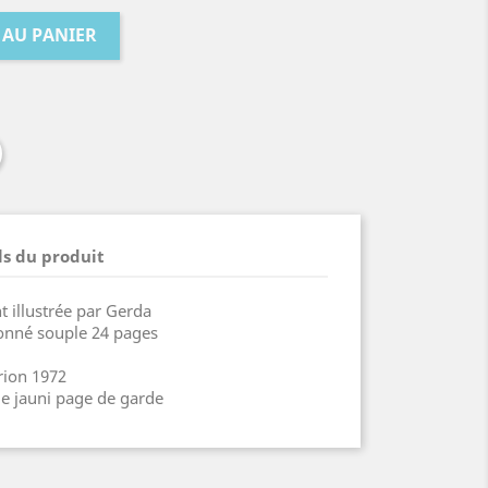
 AU PANIER
ls du produit
 illustrée par Gerda
onné souple 24 pages
rion 1972
de jauni page de garde