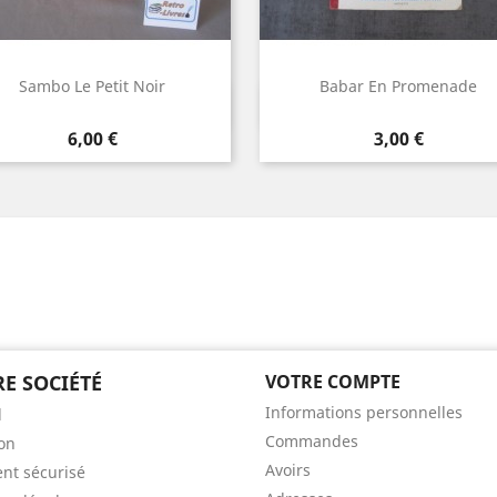
Sambo Le Petit Noir
Babar En Promenade
Aperçu rapide
Aperçu rapide


Prix
Prix
6,00 €
3,00 €
E SOCIÉTÉ
VOTRE COMPTE
Informations personnelles
l
Commandes
son
Avoirs
nt sécurisé