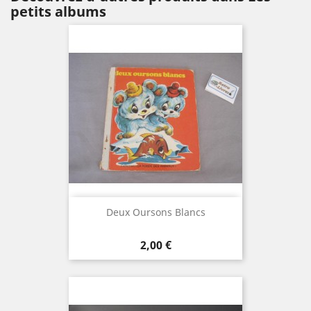
petits albums
Deux Oursons Blancs
Prix
2,00 €